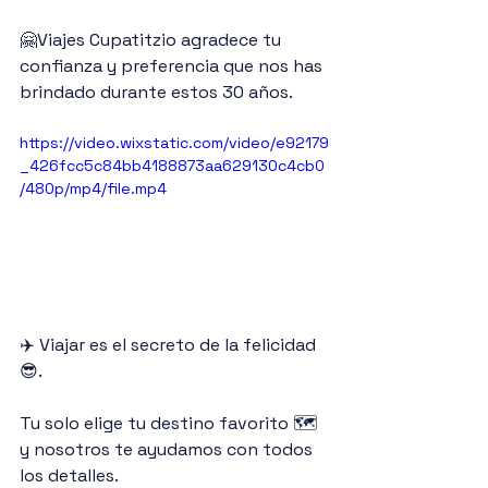
🤗Viajes Cupatitzio agradece tu 
confianza y preferencia que nos has 
brindado durante estos 30 años.
https://video.wixstatic.com/video/e92179
_426fcc5c84bb4188873aa629130c4cb0
/480p/mp4/file.mp4
✈️ Viajar es el secreto de la felicidad 
😎.
Tu solo elige tu destino favorito 🗺️
y nosotros te ayudamos con todos 
los detalles.