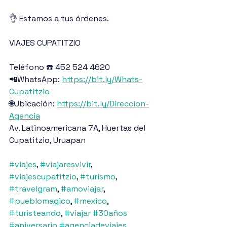
👌 Estamos a tus órdenes.
VIAJES CUPATITZIO
Teléfono ☎️ 452 524 4620
📲WhatsApp: 
https://bit.ly/Whats-
Cupatitzio
🌐Ubicación: 
https://bit.ly/Direccion-
Agencia
Av. Latinoamericana 7A, Huertas del 
Cupatitzio, Uruapan
#viajes
, 
#viajaresvivir
, 
#viajescupatitzio
, 
#turismo
, 
#travelgram
, 
#amoviajar
, 
#pueblomagico
, 
#mexico
, 
#turisteando
, 
#viajar
#30años
#aniversario
#agenciadeviajes