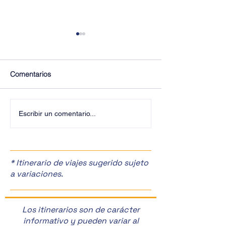
Comentarios
¡Últimos Lugares! ✈️
¡Disfruta de la F
Escribir un comentario...
Manzanas en Zac
🎉
* Itinerario de viajes sugerido sujeto
a variaciones.
Los itinerarios son de carácter
informativo y pueden variar al