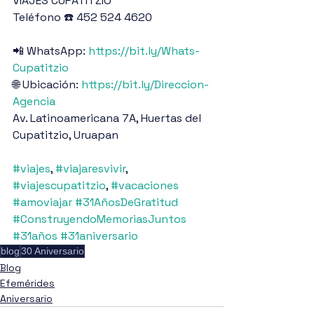
VIAJES CUPATITZIO
Teléfono ☎️ 452 524 4620
📲 WhatsApp: 
https://bit.ly/Whats-
Cupatitzio
🌐 Ubicación: 
https://bit.ly/Direccion-
Agencia
Av. Latinoamericana 7A, Huertas del 
Cupatitzio, Uruapan
#viajes
, 
#viajaresvivir
, 
#viajescupatitzio
, 
#vacaciones
#amoviajar
#31AñosDeGratitud
#ConstruyendoMemoriasJuntos
#31años
#31aniversario
blog
30 Aniversario
Blog
Efemérides
Aniversario