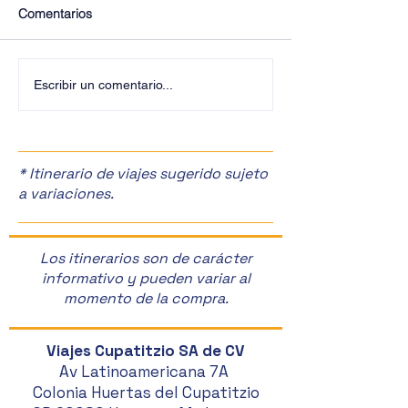
Comentarios
¡Últimos Lugares! ✈️
¡Disfruta de la F
Escribir un comentario...
Manzanas en Zac
🎉
* Itinerario de viajes sugerido sujeto
a variaciones.
Los itinerarios son de carácter
informativo y pueden variar al
momento de la compra.
Viajes Cupatitzio SA de CV
Av Latinoamericana 7A
Colonia Huertas del Cupatitzio