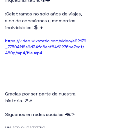
inquebrantable. 🌍❤️ 
¡Celebramos no solo años de viajes, 
sino de conexiones y momentos 
inolvidables! 🤩 ✈️
https://video.wixstatic.com/video/e92179
_77594118a9d34fd6acf84f2276be7cdf/
480p/mp4/file.mp4
Gracias por ser parte de nuestra 
historia. 🥂🎉 
Síguenos en redes sociales 📲👉