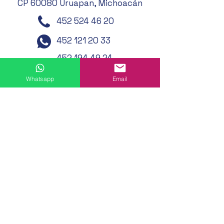
CP 60080 Uruapan, Michoacán
452 524 46 20
452 121 20 33
452 194 49 24
452 195 01 62
Whatsapp
Email