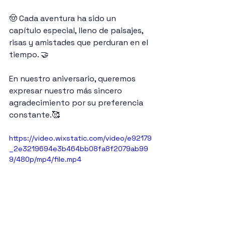
🤠 Cada aventura ha sido un 
capítulo especial, lleno de paisajes, 
risas y amistades que perduran en el 
tiempo. 🤝 
En nuestro aniversario, queremos 
expresar nuestro más sincero 
agradecimiento por su preferencia 
constante.🥰 
https://video.wixstatic.com/video/e92179
_2e3219694e3b464bb08fa8f2079ab99
9/480p/mp4/file.mp4