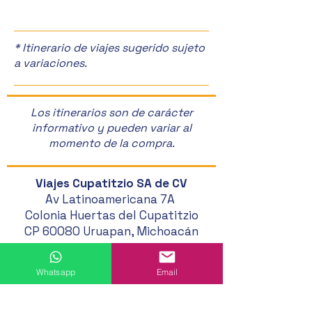
🎉
* Itinerario de viajes sugerido sujeto
a variaciones.
Los itinerarios son de carácter
informativo y pueden variar al
momento de la compra.
Viajes Cupatitzio SA de CV
Av Latinoamericana 7A
Colonia Huertas del Cupatitzio
CP 60080 Uruapan, Michoacán
452 524 46 20
Whatsapp
Email
452 121 20 33
452 194 49 24