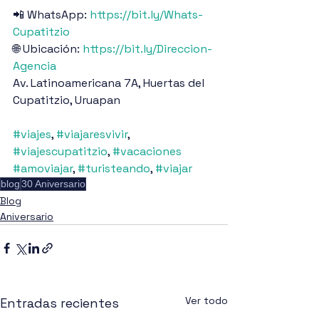
📲 WhatsApp: 
https://bit.ly/Whats-
Cupatitzio
🌐 Ubicación: 
https://bit.ly/Direccion-
Agencia
Av. Latinoamericana 7A, Huertas del 
Cupatitzio, Uruapan
#viajes
, 
#viajaresvivir
, 
#viajescupatitzio
, 
#vacaciones
#amoviajar
, 
#turisteando
, 
#viajar
blog
30 Aniversario
Blog
Aniversario
Ver todo
Entradas recientes