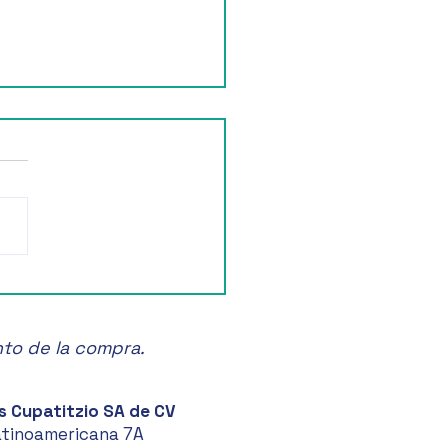
ruta de la Feria de las
anas en Zacatlán! 🍏🎉
nto de la compra.
s Cupatitzio SA de CV
atinoamericana 7A