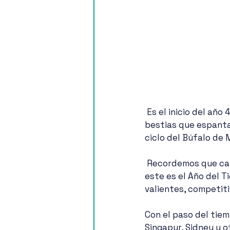
 Es el inicio del año 4720, un año bajo el signo del Tigre del agua , el rey de todas las 
bestias que espanta 
ciclo del Búfalo de 
 Recordemos que cada año está asociado a uno de los 12 animales del zodíaco chino  y 
este es el Año del T
valientes, competiti
Con el paso del tie
Singapur, Sidney y o