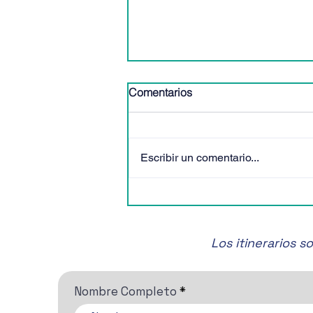
Comentarios
Escribir un comentario...
🎶✨ ¡No te pierdas el Festival
de Música de Cámara de
San Miguel de Allende! 🎶✨
Los itinerarios 
Nombre Completo