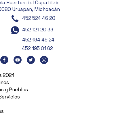
ia Huertas del Cupatitzio
0080 Uruapan, Michoacán
452 524 46 20
452 121 20 33
452 194 49 24
452 195 01 62
es 2024
inos
as y Pueblos
Servicios
os