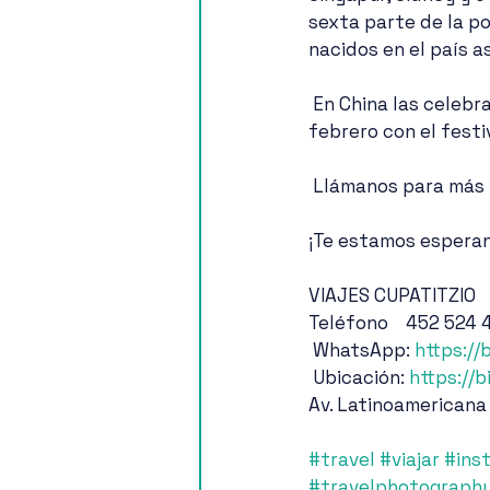
sexta parte de la po
nacidos en el país as
 En China las celebraciones duran dos semanas , por lo que este año finalizarán el 15 de 
febrero con el festiv
 Llámanos para más 
¡Te estamos espera
VIAJES CUPATITZIO
Teléfono    452 524
 WhatsApp: 
https://
 Ubicación: 
https://b
Av. Latinoamericana
#travel
#viajar
#ins
#travelphotograph