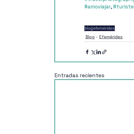
#amoviajar
, 
#turist
blog
efemérides
Blog
Efemérides
Entradas recientes