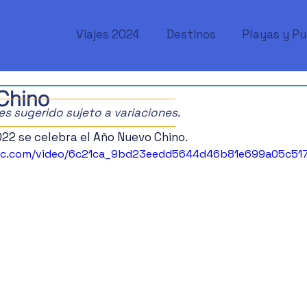
Viajes 2024
Destinos
Playas y P
Chino
ajes sugerido sujeto a variaciones.
022 se celebra el Año Nuevo Chino.
tatic.com/video/6c21ca_9bd23eedd5644d46b81e699a05c5