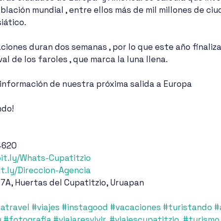
blación mundial , entre ellos más de mil millones de ci
iático.
al de los faroles , que marca la luna llena.
información de nuestra próxima salida a Europa 
ndo!
 4620
bit.ly/Whats-Cupatitzio
it.ly/Direccion-Agencia
 7A, Huertas del Cupatitzio, Uruapan
tatravel
#viajes
#instagood
#vacaciones
#turistando
#
y
#fotografia
#viajaresvivir
, 
#viajescupatitzio
, 
#turismo