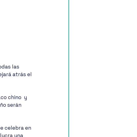
jará atrás el 
año serán 
e celebra en 
lucra una 