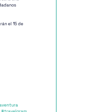
udadanos 
aventura
, 
#travelgram
, 