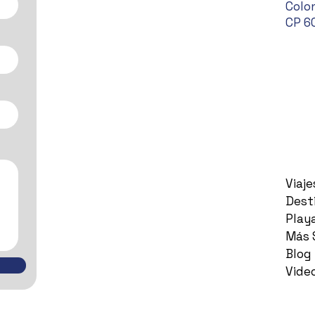
Colon
CP 6
Viaj
Dest
Play
Más 
Blog
Vide