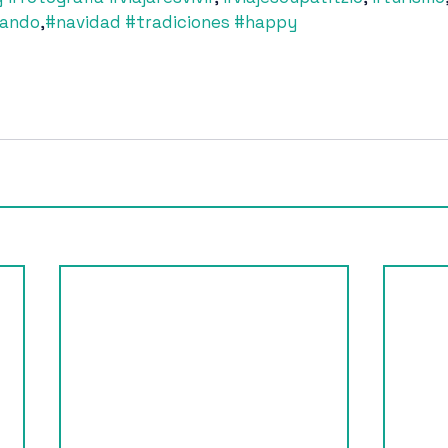
eando
,
#navidad
#tradiciones
#happy