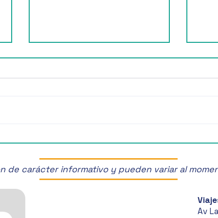
¡Últimos Lugares! ✈️
¡Disf
Manz
son de carácter informativo y pueden variar al mome
Viaje
Av L