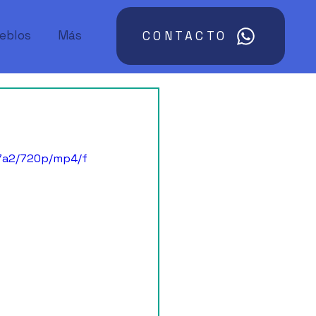
ueblos
Más
CONTACTO
17a2/720p/mp4/f