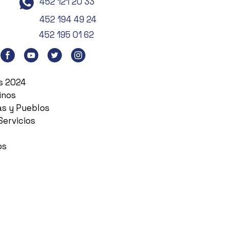
452 121 20 33
452 194 49 24
452 195 01 62
es 2024
inos
as y Pueblos
Servicios
os