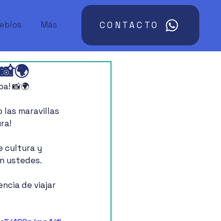
ueblos
Más
CONTACTO
 📸🌍
pa! 📸🌍
las maravillas 
ra!
 cultura y 
n ustedes.
ncia de viajar 