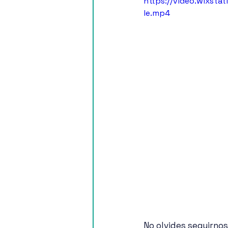
https://video.wixst
le.mp4
No olvides seguirnos