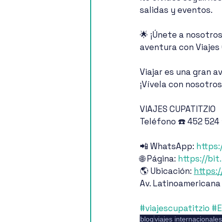
salidas y eventos.
🌟 ¡Únete a nosotro
aventura con Viajes 
Viajar es una gran a
¡Vívela con nosotros
VIAJES CUPATITZIO
Teléfono ☎️ 452 524
📲 WhatsApp: 
https:
🌐 Página: 
https://bi
🌎 Ubicación: 
https:/
Av. Latinoamericana
#viajescupatitzio
#E
blog
viajes internacionales