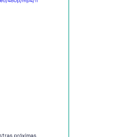
2e5/480p/mp4/fi
stras próximas 