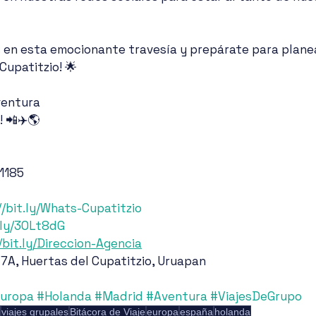
s en esta emocionante travesía y prepárate para plane
Cupatitzio! 🌟
ventura
! 📲✈️🌎
 1185
//bit.ly/Whats-Cupatitzio
t.ly/3OLt8dG
/bit.ly/Direccion-Agencia
 7A, Huertas del Cupatitzio, Uruapan
uropa
#Holanda
#Madrid
#Aventura
#ViajesDeGrupo
viajes grupales
Bitácora de Viaje
europa
españa
holanda