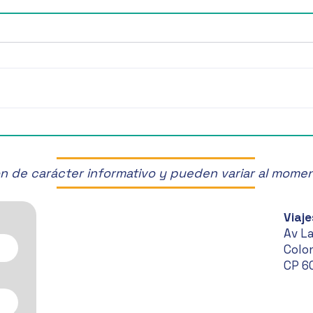
¡Últimos Lugares! ✈️
¡Disf
Manz
son de carácter informativo y pueden variar al mome
Viaje
Av L
Colon
CP 6