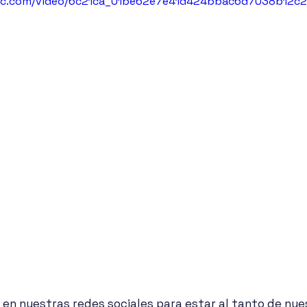
atic.com/video/6c21ca_01be62e7e41d424bbac6d7038b12c
 en nuestras redes sociales para estar al tanto de nue