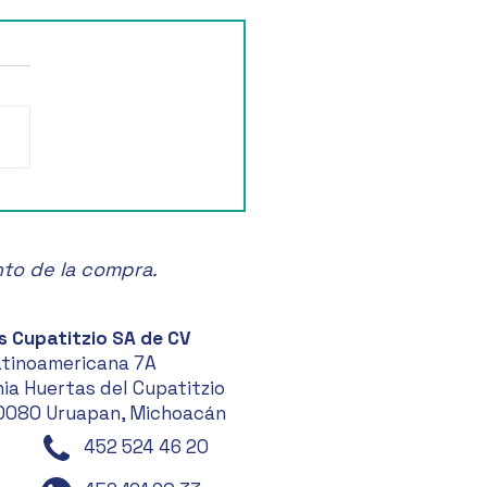
ruta de la Feria de las
anas en Zacatlán! 🍏🎉
nto de la compra.
s Cupatitzio SA de CV
atinoamericana 7A
ia Huertas del Cupatitzio
0080 Uruapan, Michoacán
452 524 46 20