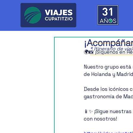
¡Acompáñano
* Itinerario de vi
🌍📸 ¡Síguenos en R
Nuestro grupo está 
de Holanda y Madrid.
Desde los icónicos c
gastronomía de Mad
📱✨ ¡Sigue nuestras 
con nosotros! 