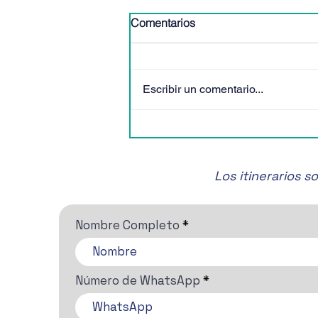
Comentarios
Escribir un comentario...
🎶✨ ¡No te pierdas el Festival
de Música de Cámara de
San Miguel de Allende! 🎶✨
Los itinerarios 
Nombre Completo
Número de WhatsApp