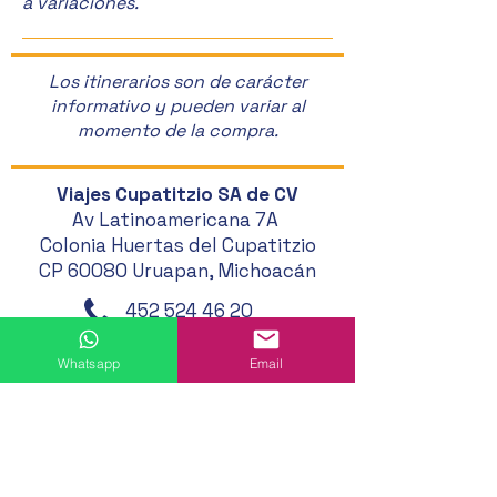
a variaciones.
Los itinerarios son de carácter
informativo y pueden variar al
momento de la compra.
Viajes Cupatitzio SA de CV
Av Latinoamericana 7A
Colonia Huertas del Cupatitzio
CP 60080 Uruapan, Michoacán
452 524 46 20
452 121 20 33
Whatsapp
Email
452 194 49 24
452 195 01 62