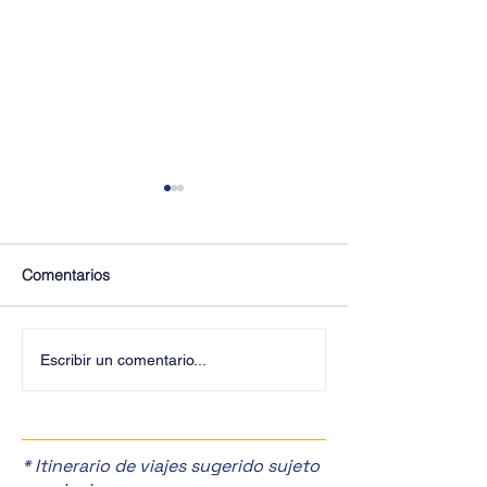
Comentarios
¡Últimos Lugares! ✈️
¡Disfruta de la F
Escribir un comentario...
Manzanas en Zac
🎉
* Itinerario de viajes sugerido sujeto