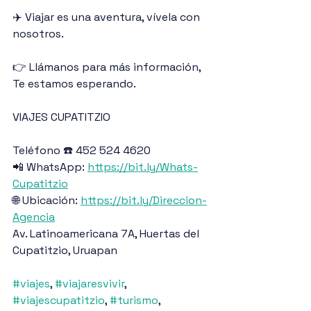
✈️ Viajar es una aventura, vívela con 
nosotros.
👉 Llámanos para más información, 
Te estamos esperando.
VIAJES CUPATITZIO
Teléfono ☎️ 452 524 4620
📲 WhatsApp: 
https://bit.ly/Whats-
Cupatitzio
🌐 Ubicación: 
https://bit.ly/Direccion-
Agencia
Av. Latinoamericana 7A, Huertas del 
Cupatitzio, Uruapan
#viajes
, 
#viajaresvivir
, 
#viajescupatitzio
, 
#turismo
, 