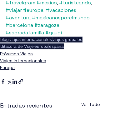
#travelgram
#mexico
, 
#turisteando
, 
#viajar
#europa
#vacaciones
#aventura
#mexicanosporelmundo
#barcelona
#zaragoza
#sagradafamilia
#gaudi
blog
viajes internacionales
viajes grupales
Bitácora de Viaje
europa
españa
Próximos Viajes
Viajes Internacionales
Europa
Ver todo
Entradas recientes