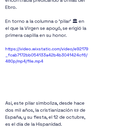
encontraba predicando a orillas del 
Ebro. 
En torno a la columna o ‘pilar’ 🏛️ en 
el que la Virgen se apoyó, se erigió la 
primera capilla en su honor. 
https://video.wixstatic.com/video/e92179
_fcab7172bb054133a42b4b3041424cf6/
480p/mp4/file.mp4
Así, este pilar simboliza, desde hace 
dos mil años, la cristianización 📜 de 
España, y su fiesta, el 12 de octubre, 
es el día de la Hispanidad.