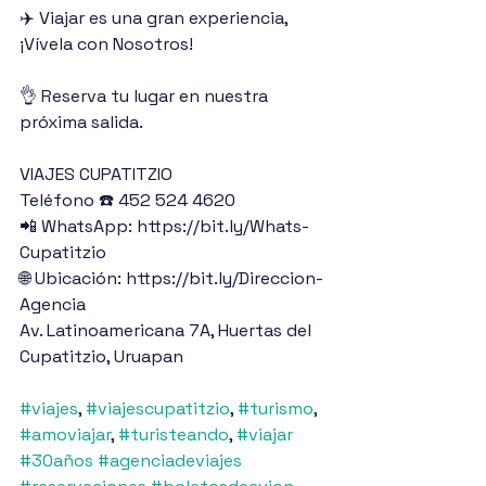
✈️ Viajar es una gran experiencia, 
¡Vívela con Nosotros!
👌 Reserva tu lugar en nuestra 
próxima salida.
VIAJES CUPATITZIO
Teléfono ☎️ 452 524 4620
📲 WhatsApp: https://bit.ly/Whats-
Cupatitzio
🌐 Ubicación: https://bit.ly/Direccion-
Agencia
Av. Latinoamericana 7A, Huertas del 
Cupatitzio, Uruapan
#viajes
, 
#viajescupatitzio
, 
#turismo
, 
#amoviajar
, 
#turisteando
, 
#viajar
#30años
#agenciadeviajes