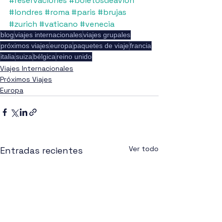
#reservaciones
#boletosdeavion
#londres
#roma
#paris
#brujas
#zurich
#vaticano
#venecia
blog
viajes internacionales
viajes grupales
próximos viajes
europa
paquetes de viaje
francia
italia
suiza
bélgica
reino unido
Viajes Internacionales
Próximos Viajes
Europa
Ver todo
Entradas recientes