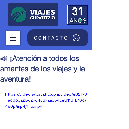
CONTACTO
📣 ¡Atención a todos los
amantes de los viajes y la
aventura!
https://video.wixstatic.com/video/e92179
_a393ba2bd27d4c87aa634ce8118fb163/
480p/mp4/file.mp4