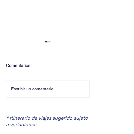
Comentarios
¡Descubre la magia de la
¡Explora la CDM
Escribir un comentario...
CDMX! ✨
Nosotros! 🌟
* Itinerario de viajes sugerido sujeto
a variaciones.