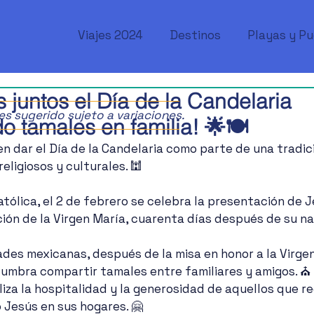
Viajes 2024
Destinos
Playas y P
 juntos el Día de la Candelaria
ajes sugerido sujeto a variaciones.
 tamales en familia! 🌟🍽️
n dar el Día de la Candelaria como parte de una tradic
ligiosos y culturales. 🕍 
atólica, el 2 de febrero se celebra la presentación de J
ción de la Virgen María, cuarenta días después de su na
es mexicanas, después de la misa en honor a la Virgen
tumbra compartir tamales entre familiares y amigos. ⛪️
iza la hospitalidad y la generosidad de aquellos que re
 Jesús en sus hogares. 🤗