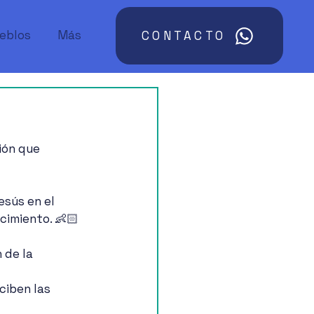
ueblos
Más
CONTACTO
ión que 
esús en el 
cimiento. 👶🏻
 de la 
ciben las 