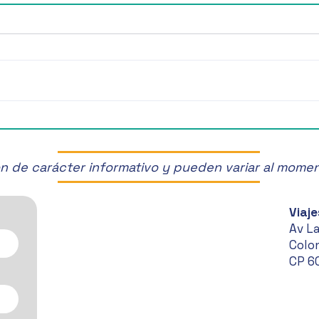
¡Últimos Lugares! ✈️
¡Disf
Manz
son de carácter informativo y pueden variar al mome
Viaje
Av L
Colon
CP 6