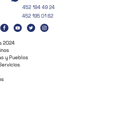
452 194 49 24
452 195 01 62
es 2024
inos
as y Pueblos
Servicios
os