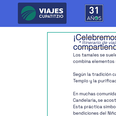
¡Celebremos
* Itinerario de vi
compartiendo
Los tamales se suele
combina elementos re
Según la tradición c
Templo y la purifica
En muchas comunidad
Candelaria, se acos
Esta práctica simbol
bendiciones del Niño