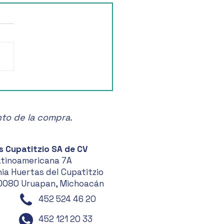
ruta de la Feria de las
anas en Zacatlán! 🍏🎉
nto de la compra.
s Cupatitzio SA de CV
atinoamericana 7A
ia Huertas del Cupatitzio
0080 Uruapan, Michoacán
452 524 46 20
452 121 20 33