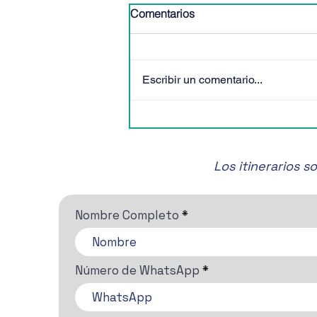
Comentarios
Escribir un comentario...
🎶✨ ¡No te pierdas el Festival
de Música de Cámara de
San Miguel de Allende! 🎶✨
Los itinerarios 
Nombre Completo
Número de WhatsApp