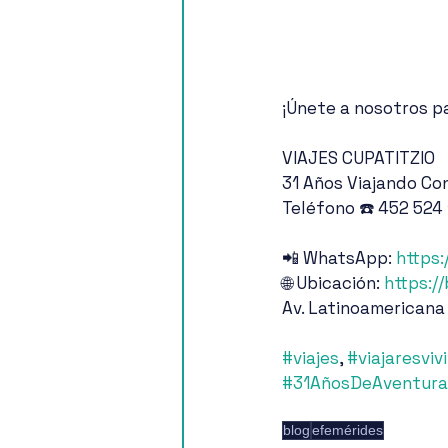
¡Únete a nosotros pa
VIAJES CUPATITZIO
31 Años Viajando Con
Teléfono ☎️ 452 524
📲 WhatsApp: 
https:
🌐 Ubicación: 
https:/
Av. Latinoamericana
#viajes
, 
#viajaresvivi
#31AñosDeAventura
blog
efemérides