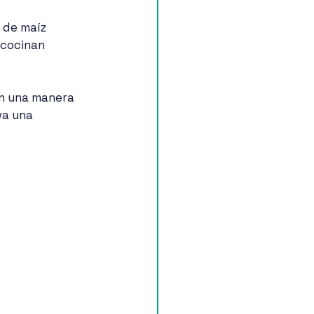
 de maíz 
 cocinan 
en una manera 
va una 