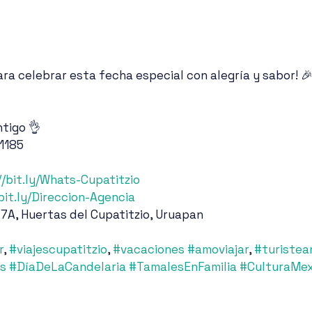
ra celebrar esta fecha especial con alegría y sabor! 
tigo 👌
 1185
//bit.ly/Whats-Cupatitzio
/bit.ly/Direccion-Agencia
 7A, Huertas del Cupatitzio, Uruapan
r
, 
#viajescupatitzio
, 
#vacaciones
#amoviajar
, 
#turistea
s
#DíaDeLaCandelaria
#TamalesEnFamilia
#CulturaMex