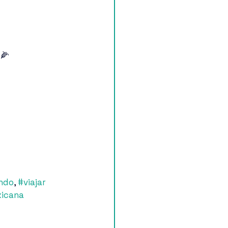
🌽
ndo
, 
#viajar
icana