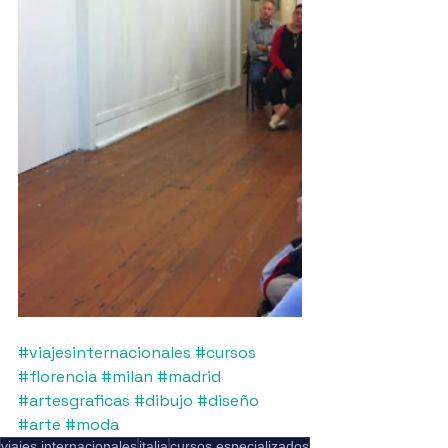
#viajesinternacionales
#cursos
#florencia
#milan
#madrid
#artesgraficas
#dibujo
#diseño
#arte
#moda
viajes internacionales
italia
cursos especializados