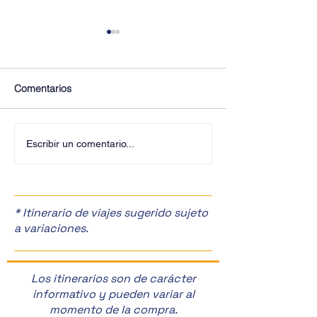
Comentarios
¡Vive la Magia de San
✨ ¡Explora Buda
Escribir un comentario...
Fermín en España! 🎉
Nosotros! ✨
* Itinerario de viajes sugerido sujeto
a variaciones.
Los itinerarios son de carácter
informativo y pueden variar al
momento de la compra.