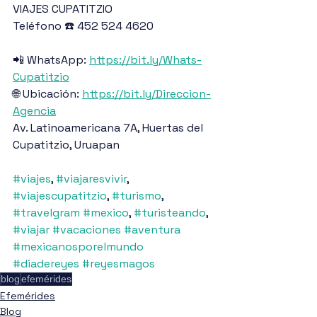
VIAJES CUPATITZIO
Teléfono ☎️ 452 524 4620
📲 WhatsApp: 
https://bit.ly/Whats-
Cupatitzio
🌐 Ubicación: 
https://bit.ly/Direccion-
Agencia
Av. Latinoamericana 7A, Huertas del 
Cupatitzio, Uruapan
#viajes
, 
#viajaresvivir
, 
#viajescupatitzio
, 
#turismo
, 
#travelgram
#mexico
, 
#turisteando
, 
#viajar
#vacaciones
#aventura
#mexicanosporelmundo
#diadereyes
#reyesmagos
blog
efemérides
Efemérides
Blog