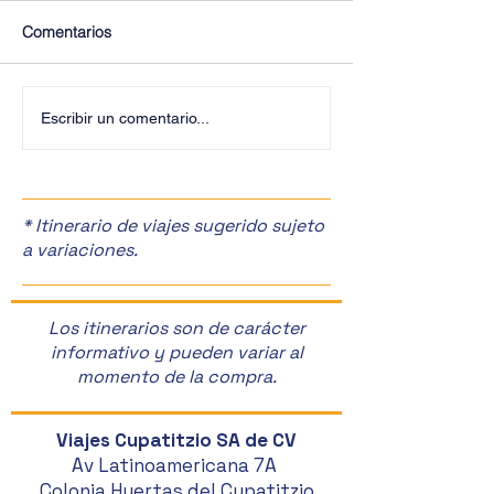
Comentarios
¡Últimos Lugares! ✈️
¡Disfruta de la F
Escribir un comentario...
Manzanas en Zac
🎉
* Itinerario de viajes sugerido sujeto
a variaciones.
Los itinerarios son de carácter
informativo y pueden variar al
momento de la compra.
Viajes Cupatitzio SA de CV
Av Latinoamericana 7A
Colonia Huertas del Cupatitzio