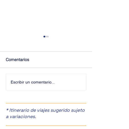
Comentarios
¡Últimos Lugares! ✈️
¡Disfruta de la F
Escribir un comentario...
Manzanas en Zac
🎉
* Itinerario de viajes sugerido sujeto
a variaciones.