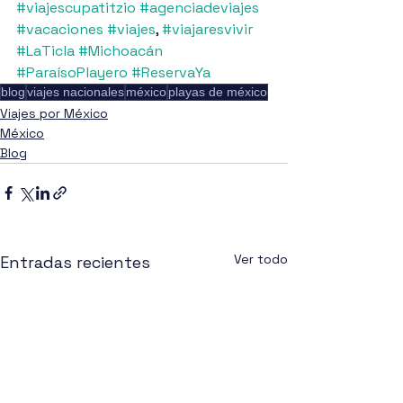
#viajescupatitzio
#agenciadeviajes
#vacaciones
#viajes
, 
#viajaresvivir
#LaTicla
#Michoacán
#ParaísoPlayero
#ReservaYa
blog
viajes nacionales
méxico
playas de méxico
Viajes por México
México
Blog
Ver todo
Entradas recientes