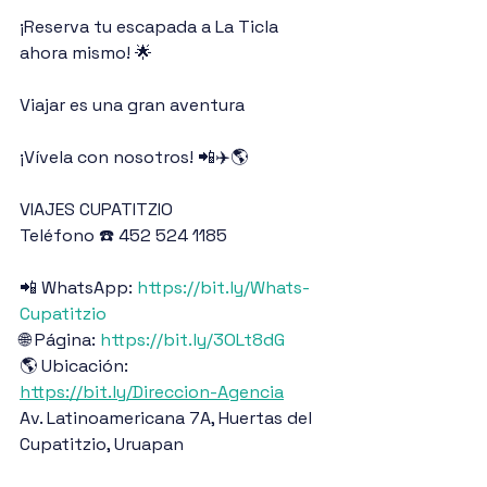
¡Reserva tu escapada a La Ticla 
ahora mismo! 🌟 
Viajar es una gran aventura
¡Vívela con nosotros! 📲✈️🌎
VIAJES CUPATITZIO
Teléfono ☎️ 452 524 1185
📲 WhatsApp: 
https://bit.ly/Whats-
Cupatitzio
🌐 Página: 
https://bit.ly/3OLt8dG
🌎 Ubicación: 
https://bit.ly/Direccion-Agencia
Av. Latinoamericana 7A, Huertas del 
Cupatitzio, Uruapan