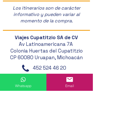
Los itinerarios son de carácter
informativo y pueden variar al
momento de la compra.
Viajes Cupatitzio SA de CV
Av Latinoamericana 7A
Colonia Huertas del Cupatitzio
CP 60080 Uruapan, Michoacán
452 524 46 20
452 121 20 33
Whatsapp
Email
452 194 49 24
452 195 01 62