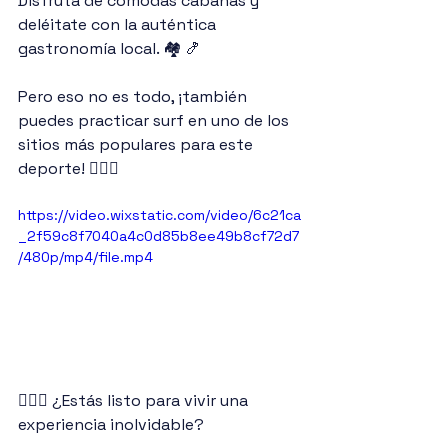
Disfruta de cómodas cabañas y 
deléitate con la auténtica 
gastronomía local. 🏘 🍤
Pero eso no es todo, ¡también 
puedes practicar surf en uno de los 
sitios más populares para este 
deporte! 🏄‍♂️🌊 
https://video.wixstatic.com/video/6c21ca
_2f59c8f7040a4c0d85b8ee49b8cf72d7
/480p/mp4/file.mp4
🙋🏻‍♀️ ¿Estás listo para vivir una 
experiencia inolvidable? 