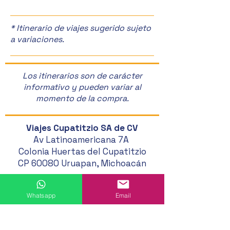
Vendimia en Baj
California! 🎊🍷
* Itinerario de viajes sugerido sujeto
a variaciones.
Los itinerarios son de carácter
informativo y pueden variar al
momento de la compra.
Viajes Cupatitzio SA de CV
Av Latinoamericana 7A
Colonia Huertas del Cupatitzio
CP 60080 Uruapan, Michoacán
452 524 46 20
Whatsapp
Email
452 121 20 33
452 194 49 24