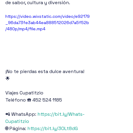
de sabor, cultura y diversión. 
https://video.wixstatic.com/video/e92179
_96da73fe3ab44ea888512026d7a5f52b
/480p/mp4/file.mp4
¡No te pierdas esta dulce aventura! 
🌟
Viajes Cupatitzio
Teléfono ☎️ 452 524 1185
📲 WhatsApp: 
https://bit.ly/Whats-
Cupatitzio
🌐 Página: 
https://bit.ly/3OLt8dG