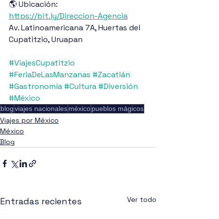
🌎 Ubicación: 
https://bit.ly/Direccion-Agencia
Av. Latinoamericana 7A, Huertas del 
Cupatitzio, Uruapan
#ViajesCupatitzio
#FeriaDeLasManzanas
#Zacatlán
#Gastronomía
#Cultura
#Diversión
#México
blog
viajes nacionales
méxico
pueblos mágicos
Viajes por México
México
Blog
Ver todo
Entradas recientes