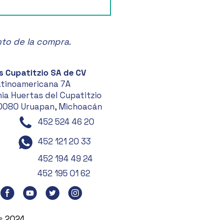
ullo Mexicano en París
! 🥇
nto de la compra.
s Cupatitzio SA de CV
atinoamericana 7A
ia Huertas del Cupatitzio
0080 Uruapan, Michoacán
452 524 46 20
452 121 20 33
452 194 49 24
452 195 01 62
es 2024