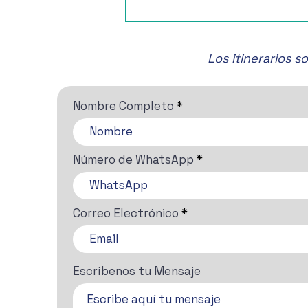
🎶✨ ¡No te pierdas el Festival
de Música de Cámara de
San Miguel de Allende! 🎶✨
Los itinerarios 
Nombre Completo
Número de WhatsApp
Correo Electrónico
Escríbenos tu Mensaje