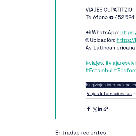
VIAJES CUPATITZIO
Teléfono ☎️ 452 524
📲 WhatsApp: 
https:
🌐 Ubicación: 
https:/
Av. Latinoamericana
#viajes
, 
#viajaresvivi
#Estambul
#Bósfor
blog
viajes internacionales
Viajes Internacionales
Entradas recientes