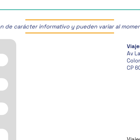
¡Org
2024
son de carácter informativo y pueden variar al mome
Viaje
Av L
Colon
CP 6
Viaj