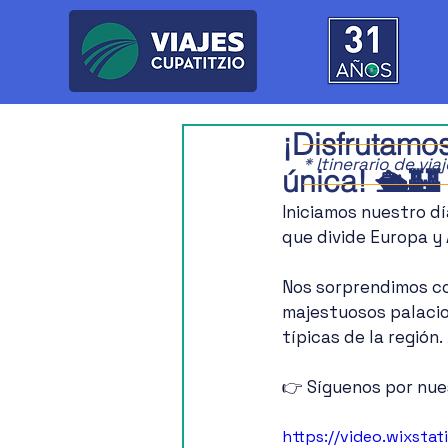
¡Disfrutamo
* Itinerario de vi
única! 🛳️🏰
Iniciamos nuestro dí
que divide Europa y 
Nos sorprendimos co
majestuosos palacio
típicas de la región. 
👉 Síguenos por nue
https://video.wixs