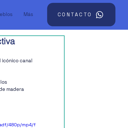
ueblos
Más
CONTACTO
tiva
 icónico canal 
los 
 de madera 
3adf/480p/mp4/f