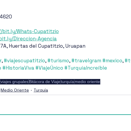
 4620
//bit.ly/Whats-Cupatitzio
/bit.ly/Direccion-Agencia
 7A, Huertas del Cupatitzio, Uruapan
r
, 
#viajescupatitzio
, 
#turismo
, 
#travelgram
#mexico
, 
#t
o
#HistoriaViva
#ViajeÚnico
#TurquíaIncreíble
viajes grupales
Bitácora de Viaje
turquía
medio oriente
Medio Oriente
Turquía