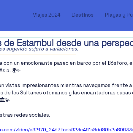
Viajes 2024
Destinos
Playas y P
s de Estambul desde una perspec
ajes sugerido sujeto a variaciones.
a con un emocionante paseo en barco por el Bósforo, el
Asia. 🌍✨ 
n vistas impresionantes mientras navegamos frente a 
s de los Sultanes otomanos y las encantadoras casas
🏛️💫 
stras redes sociales.
tatic.com/video/e92179_2453fcda923e461a8dd89b2a8063