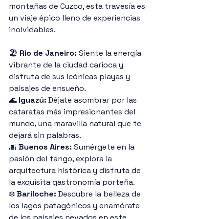
montañas de Cuzco, esta travesía es 
un viaje épico lleno de experiencias 
inolvidables.
🏖️ 
Rio de Janeiro:
 Siente la energía 
vibrante de la ciudad carioca y 
disfruta de sus icónicas playas y 
paisajes de ensueño.
🌊 
Iguazú:
 Déjate asombrar por las 
cataratas más impresionantes del 
mundo, una maravilla natural que te 
dejará sin palabras.
🌆 
Buenos Aires:
 Sumérgete en la 
pasión del tango, explora la 
arquitectura histórica y disfruta de 
la exquisita gastronomía porteña.
❄️ 
Bariloche:
 Descubre la belleza de 
los lagos patagónicos y enamórate 
de los paisajes nevados en este 