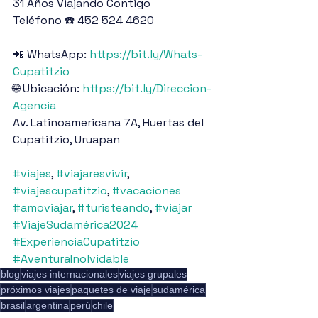
31 Años Viajando Contigo
Teléfono ☎️ 452 524 4620
📲 WhatsApp: 
https://bit.ly/Whats-
Cupatitzio
🌐 Ubicación: 
https://bit.ly/Direccion-
Agencia
Av. Latinoamericana 7A, Huertas del 
Cupatitzio, Uruapan
#viajes
, 
#viajaresvivir
, 
#viajescupatitzio
, 
#vacaciones
#amoviajar
, 
#turisteando
, 
#viajar
#ViajeSudamérica2024
#ExperienciaCupatitzio
#AventuraInolvidable
blog
viajes internacionales
viajes grupales
próximos viajes
paquetes de viaje
sudamérica
brasil
argentina
perú
chile