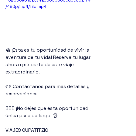
_32000a51b2c74a6b89b563cddc6d2ff4
/480p/mp4/file.mp4
🚀 ¡Esta es tu oportunidad de vivir la 
aventura de tu vida! Reserva tu lugar 
ahora y sé parte de este viaje 
extraordinario.
👉 Contáctanos para más detalles y 
reservaciones. 
🙋🏻‍♀️ ¡No dejes que esta oportunidad 
única pase de largo! 👌
VIAJES CUPATITZIO