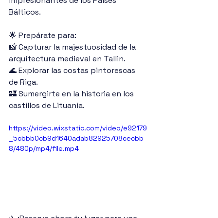
impresionantes de los Países 
Bálticos.
🌟 Prepárate para:
📸 Capturar la majestuosidad de la 
arquitectura medieval en Tallin.
🌊 Explorar las costas pintorescas 
de Riga.
🏰 Sumergirte en la historia en los 
castillos de Lituania.
https://video.wixstatic.com/video/e92179
_5cbbb0cb9d1640adab82925708cecbb
8/480p/mp4/file.mp4