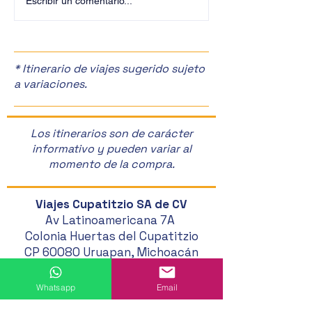
¡Descubre la magia de la
¡Explora la CDM
Escribir un comentario...
CDMX! ✨
Nosotros! 🌟
* Itinerario de viajes sugerido sujeto
a variaciones.
Los itinerarios son de carácter
informativo y pueden variar al
momento de la compra.
Viajes Cupatitzio SA de CV
Av Latinoamericana 7A
Colonia Huertas del Cupatitzio
CP 60080 Uruapan, Michoacán
452 524 46 20
Whatsapp
Email
452 121 20 33