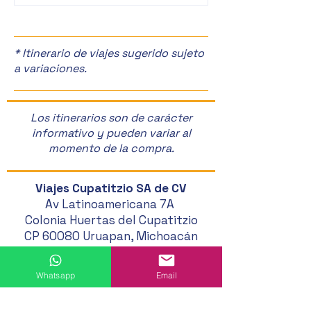
Manzanas en Zac
🎉
* Itinerario de viajes sugerido sujeto
a variaciones.
Los itinerarios son de carácter
informativo y pueden variar al
momento de la compra.
Viajes Cupatitzio SA de CV
Av Latinoamericana 7A
Colonia Huertas del Cupatitzio
CP 60080 Uruapan, Michoacán
452 524 46 20
Whatsapp
Email
452 121 20 33