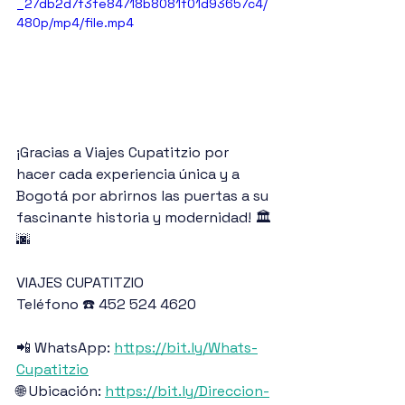
_27db2d7f3fe84718b8081f01d93657c4/
480p/mp4/file.mp4
¡Gracias a Viajes Cupatitzio por 
hacer cada experiencia única y a 
Bogotá por abrirnos las puertas a su 
fascinante historia y modernidad! 🏛️
🌆
VIAJES CUPATITZIO
Teléfono ☎️ 452 524 4620
📲 WhatsApp: 
https://bit.ly/Whats-
Cupatitzio
🌐 Ubicación: 
https://bit.ly/Direccion-