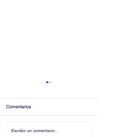
Comentarios
¡Últimos Lugares! ✈️
¡Disfruta de la F
Escribir un comentario...