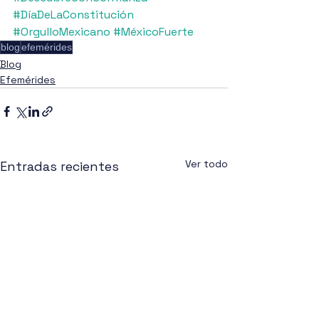
#DíaDeLaConstitución
#OrgulloMexicano
#MéxicoFuerte
blog
efemérides
Blog
Efemérides
Ver todo
Entradas recientes