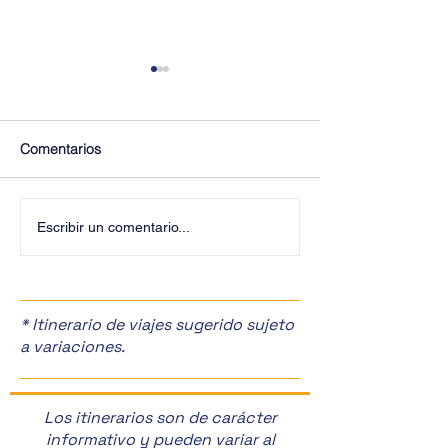
Comentarios
¡Últimos Lugares! ✈️
¡Disfruta de la F
Escribir un comentario...
Manzanas en Zac
🎉
* Itinerario de viajes sugerido sujeto
a variaciones.
Los itinerarios son de carácter
informativo y pueden variar al