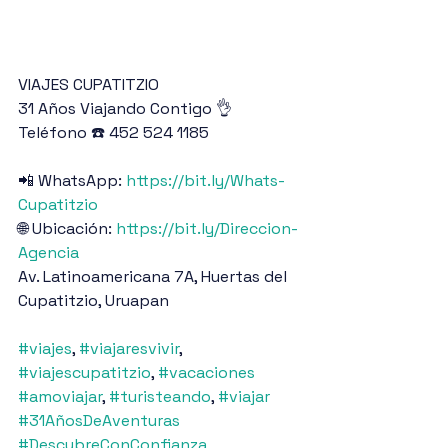
VIAJES CUPATITZIO
31 Años Viajando Contigo 👌
Teléfono ☎️ 452 524 1185
📲 WhatsApp: 
https://bit.ly/Whats-
Cupatitzio
🌐 Ubicación: 
https://bit.ly/Direccion-
Agencia
Av. Latinoamericana 7A, Huertas del 
Cupatitzio, Uruapan
#viajes
, 
#viajaresvivir
, 
#viajescupatitzio
, 
#vacaciones
#amoviajar
, 
#turisteando
, 
#viajar
#31AñosDeAventuras
#DescubreConConfianza