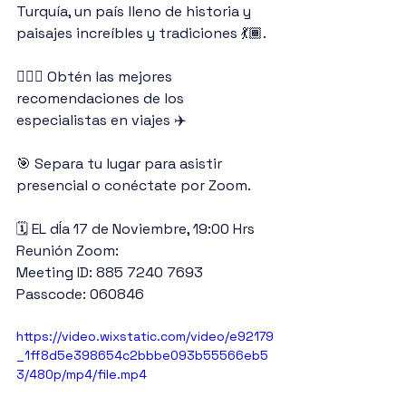
Turquía, un país lleno de historia y 
paisajes increíbles y tradiciones 💃🏾.
🙋🏻‍♀️ Obtén las mejores 
recomendaciones de los 
especialistas en viajes ✈️
🎯 Separa tu lugar para asistir 
presencial o conéctate por Zoom.
🗓 EL dÍa 17 de Noviembre, 19:00 Hrs
Reunión Zoom:
Meeting ID: 885 7240 7693
Passcode: 060846
https://video.wixstatic.com/video/e92179
_1ff8d5e398654c2bbbe093b55566eb5
3/480p/mp4/file.mp4