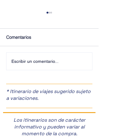
Comentarios
¡Últimos Lugares! ✈️
¡Disfruta de la F
Escribir un comentario...
Manzanas en Zac
🎉
* Itinerario de viajes sugerido sujeto
a variaciones.
Los itinerarios son de carácter
informativo y pueden variar al
momento de la compra.