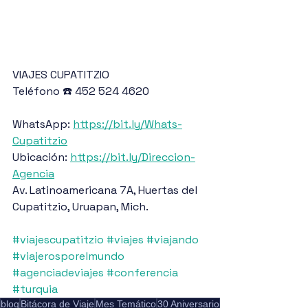
VIAJES CUPATITZIO
Teléfono ☎️ 452 524 4620
WhatsApp: 
https://bit.ly/Whats-
Cupatitzio
Ubicación: 
https://bit.ly/Direccion-
Agencia
Av. Latinoamericana 7A, Huertas del 
Cupatitzio, Uruapan, Mich.
#viajescupatitzio
#viajes
#viajando
#viajerosporelmundo
#agenciadeviajes
#conferencia
#turquia
blog
Bitácora de Viaje
Mes Temático
30 Aniversario