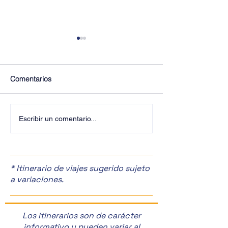
Comentarios
¡Últimos Lugares! ✈️
¡Disfruta de la F
Escribir un comentario...
Manzanas en Zac
🎉
* Itinerario de viajes sugerido sujeto
a variaciones.
Los itinerarios son de carácter
informativo y pueden variar al