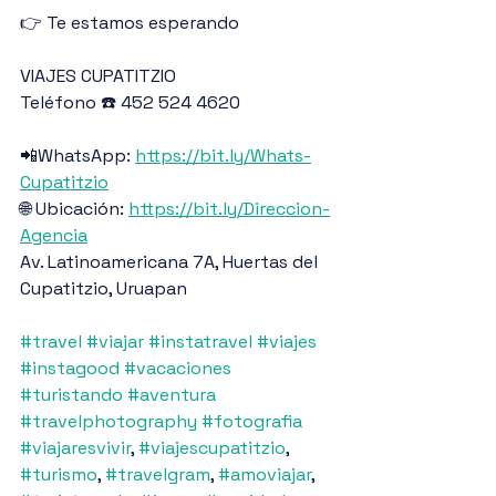
👉 Te estamos esperando
VIAJES CUPATITZIO
Teléfono ☎️ 452 524 4620
📲WhatsApp: 
https://bit.ly/Whats-
Cupatitzio
🌐 Ubicación: 
https://bit.ly/Direccion-
Agencia
Av. Latinoamericana 7A, Huertas del 
Cupatitzio, Uruapan
#travel
#viajar
#instatravel
#viajes
#instagood
#vacaciones
#turistando
#aventura
#travelphotography
#fotografia
#viajaresvivir
, 
#viajescupatitzio
, 
#turismo
, 
#travelgram
, 
#amoviajar
, 