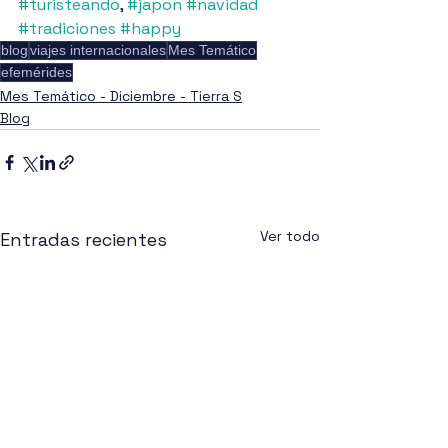
#turisteando
, 
#japon
#navidad
#tradiciones
#happy
blog
viajes internacionales
Mes Temático
efemérides
Mes Temático - Diciembre - Tierra S
Blog
Ver todo
Entradas recientes