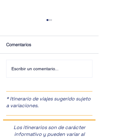
Comentarios
¡Últimos Lugares! ✈️
¡Disfruta de la F
Escribir un comentario...
Manzanas en Zac
🎉
* Itinerario de viajes sugerido sujeto
a variaciones.
Los itinerarios son de carácter
informativo y pueden variar al