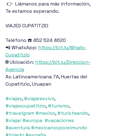
 👉  Llámanos para más información, 
Te estamos esperando.
VIAJES CUPATITZIO
Teléfono ☎️ 452 524 4620
📲 WhatsApp: 
https://bit.ly/Whats-
Cupatitzio
🌐 Ubicación: 
https://bit.ly/Direccion-
Agencia
Av. Latinoamericana 7A, Huertas del 
Cupatitzio, Uruapan
#viajes
, 
#viajaresvivir
, 
#viajescupatitzio
, 
#turismo
, 
#travelgram
#mexico
, 
#turisteando
, 
#viajar
#europa
#vacaciones
#aventura
#mexicanosporelmundo
#toledo
#españa