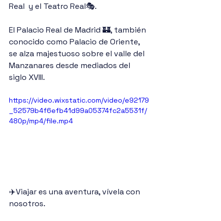
Real  y el Teatro Real🎭.
El Palacio Real de Madrid 🏰, también 
conocido como Palacio de Oriente, 
se alza majestuoso sobre el valle del 
Manzanares desde mediados del 
siglo XVIII. 
https://video.wixstatic.com/video/e92179
_52579b4f6efb41d99a05374fc2a5531f/
480p/mp4/file.mp4
✈️Viajar es una aventura, vívela con 
nosotros.