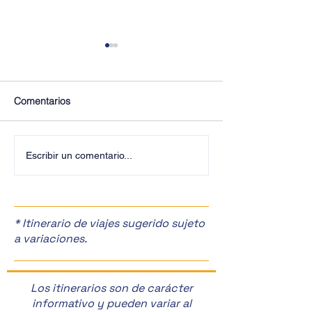
Comentarios
¡Últimos Lugares! ✈️
¡Disfruta de la F
Escribir un comentario...
Manzanas en Zac
🎉
* Itinerario de viajes sugerido sujeto
a variaciones.
Los itinerarios son de carácter
informativo y pueden variar al