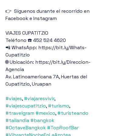
👉  Síguenos durante el recorrido en 
Facebook e Instagram
VIAJES CUPATITZIO
Teléfono ☎️ 452 524 4620
📲 WhatsApp: https://bit.ly/Whats-
Cupatitzio
🌐 Ubicación: https://bit.ly/Direccion-
Agencia
Av. Latinoamericana 7A, Huertas del 
Cupatitzio, Uruapan
#viajes
, 
#viajaresvivir
, 
#viajescupatitzio
, 
#turismo
, 
#travelgram
#mexico
, 
#turisteando
#tailandia
#bangkok
#OctaveBangkok
#TopRoofBar
#VibranteNocheEnLaAzotea