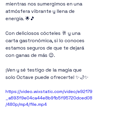
mientras nos sumergimos en una 
atmósfera vibrante y llena de 
energía. 🌟🎵
Con deliciosos cócteles 🥂 y una 
carta gastronómica, si lo conoces 
estamos seguros de que te dejará 
con ganas de más 😉.
¡Ven y sé testigo de la magia que 
solo Octave puede ofrecerte! ✨🌙✨
https://video.wixstatic.com/video/e92179
_a693f9e04ca44e8b91b5f95720dced08
/480p/mp4/file.mp4