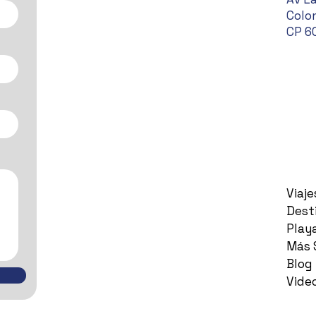
Colon
CP 6
Viaj
Dest
Play
Más 
Blog
Vide