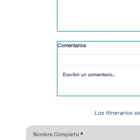
Comentarios
Escribir un comentario...
🎶✨ ¡No te pierdas el Festival
de Música de Cámara de
San Miguel de Allende! 🎶✨
Los itinerarios 
Nombre Completo