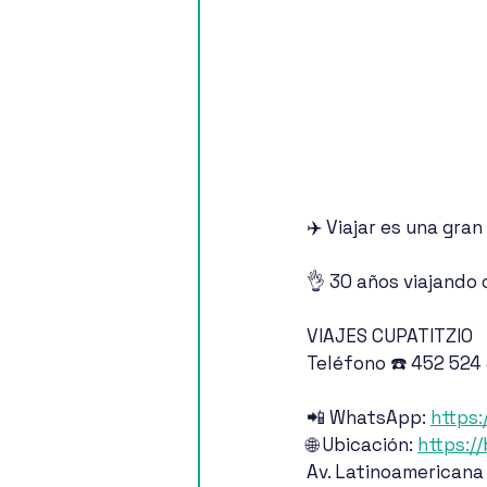
✈️ Viajar es una gra
👌 30 años viajando 
VIAJES CUPATITZIO
Teléfono ☎️ 452 524
📲 WhatsApp: 
https:
🌐 Ubicación: 
https:/
Av. Latinoamericana 