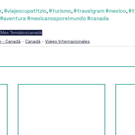
r
, 
#viajescupatitzio
, 
#turismo
, 
#travelgram
#mexico
, 
#t
#aventura
#mexicanosporelmundo
#canada
Mes Temático
canadá
e - Canadá
Canadá
Viajes Internacionales