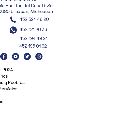
ia Huertas del Cupatitzio
0080 Uruapan, Michoacán
452 524 46 20
452 121 20 33
452 194 49 24
452 195 01 62
es 2024
inos
as y Pueblos
Servicios
os