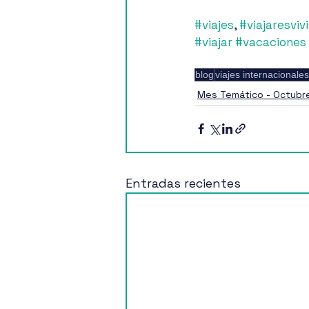
#viajes
, 
#viajaresvivi
#viajar
#vacaciones
blog
viajes internacionales
Mes Temático - Octubr
Entradas recientes