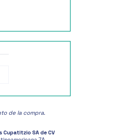
ruta de la Feria de las
anas en Zacatlán! 🍏🎉
nto de la compra.
s Cupatitzio SA de CV
atinoamericana 7A