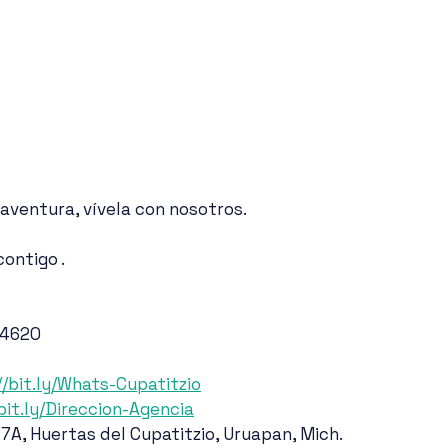
n aventura, vívela con nosotros.
contigo .
 4620
//bit.ly/Whats-Cupatitzio
/bit.ly/Direccion-Agencia
7A, Huertas del Cupatitzio, Uruapan, Mich.