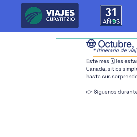
🤠 Octubre
* Itinerario de vi
Este mes 🗓️ les est
Canada, sitios simp
hasta sus sorprenden
👉 Síguenos durante 