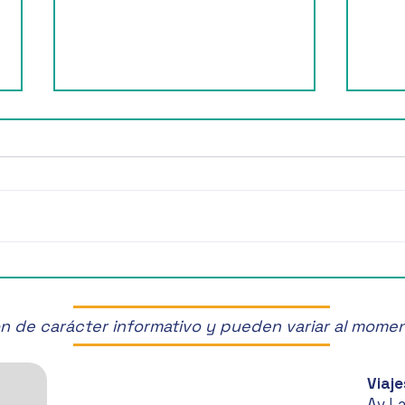
¡Últimos Lugares! ✈️
¡Disf
Manz
son de carácter informativo y pueden variar al mome
Viaje
Av L