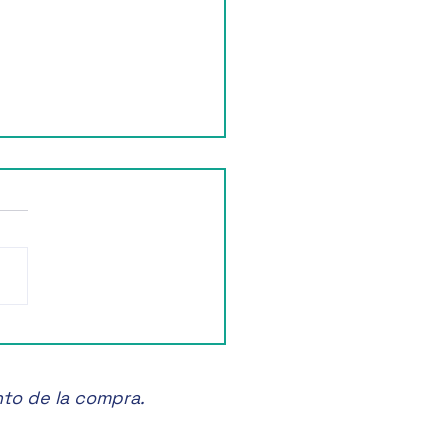
ruta de la Feria de las
anas en Zacatlán! 🍏🎉
nto de la compra.