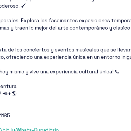
oderoso. 🖌️
mporales: Explora las fascinantes exposiciones tempora
mas y traen lo mejor del arte contemporáneo y clásico 
uta de los conciertos y eventos musicales que se llevan
co, ofreciendo una experiencia única en un entorno inig
 hoy mismo y vive una experiencia cultural única! 📞
ventura
! 📲✈️🌎
 1185
//bit.ly/Whats-Cupatitzio