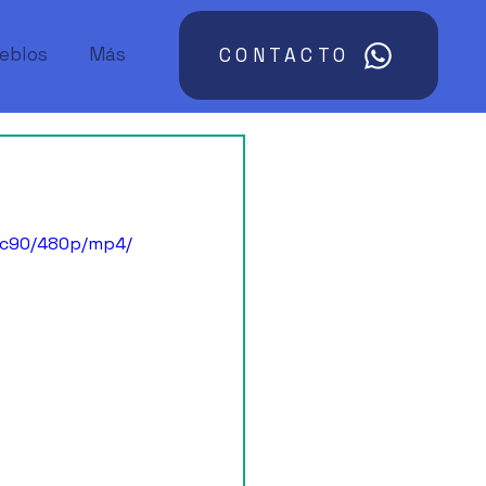
ueblos
Más
CONTACTO
bc90/480p/mp4/