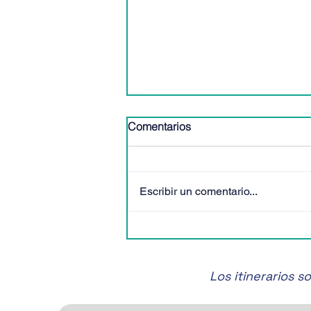
Comentarios
Escribir un comentario...
🎶✨ ¡No te pierdas el Festival
de Música de Cámara de
San Miguel de Allende! 🎶✨
Los itinerarios 