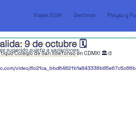
Viajes 2024
Destinos
Playas y P
alida: 9 de octubre 🗓️
ajes sugerido sujeto a variaciones.
ntiguo Colegio de San Ildefonso en CDMX! 🏛️🎨
tatic.com/video/6c21ca_bbd6482fb1a843338b85e67c5c66