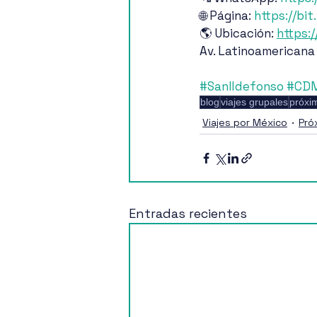
🌐 Página: 
https://bi
🌎 Ubicación: 
https:/
Av. Latinoamericana
#SanIldefonso
#CD
blog
viajes grupales
próxi
Viajes por México
Pró
Entradas recientes