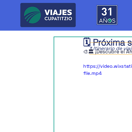
🗓️ Próxima s
* Itinerario de vi
🎨🏛️ ¡Descubre el A
https://video.wixs
file.mp4