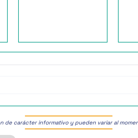
¡Últimos Lugares! ✈️
¡Disf
Manz
son de carácter informativo y pueden variar al mome