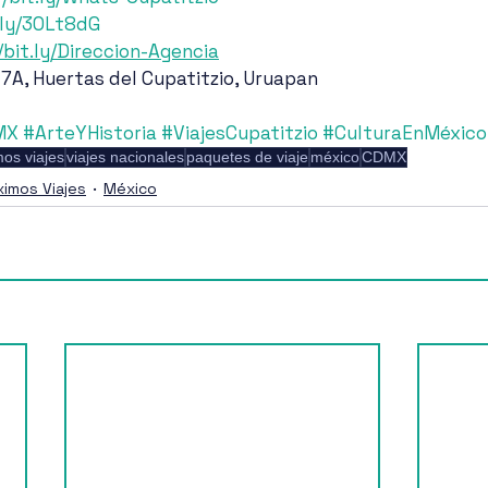
t.ly/3OLt8dG
/bit.ly/Direccion-Agencia
 7A, Huertas del Cupatitzio, Uruapan
MX
#ArteYHistoria
#ViajesCupatitzio
#CulturaEnMéxico
mos viajes
viajes nacionales
paquetes de viaje
méxico
CDMX
ximos Viajes
México