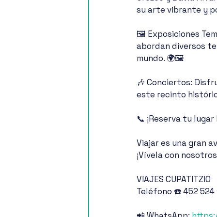
su arte vibrante y p
🖼️ Exposiciones Te
abordan diversos te
mundo. 🌍🖼️
🎶 Conciertos: Disfr
este recinto históri
📞 ¡Reserva tu lugar
Viajar es una gran a
¡Vívela con nosotros
VIAJES CUPATITZIO
Teléfono ☎️ 452 524
📲 WhatsApp: 
https: