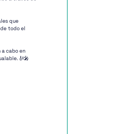
les que 
de todo el 
 a cabo en 
ualable. 🎻🎤