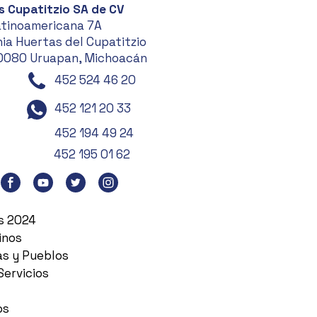
s Cupatitzio SA de CV
atinoamericana 7A
ia Huertas del Cupatitzio
0080 Uruapan, Michoacán
452 524 46 20
452 121 20 33
452 194 49 24
452 195 01 62
es 2024
inos
as y Pueblos
Servicios
os