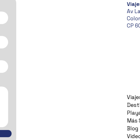
Viaje
Av L
Colon
CP 6
Viaj
Dest
Play
Más 
Blog
Vide