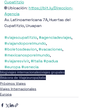
Cupatitzio
🌐 Ubicación: 
https://bit.ly/Direccion-
Agencia
Av. Latinoamericana 7A, Huertas del 
Cupatitzio, Uruapan
#viajescupatitzio
, 
#agenciadeviajes
, 
#viajandoporelmundo
, 
#boletosdeavion
, 
#vacaciones
, 
#mexicanosporelmundo
, 
#viajaresvivir
, 
#Italia
#padua
#europa
#venecia
blog
viajes internacionales
viajes grupales
Bitácora de Viaje
europa
italia
Próximos Viajes
Viajes Internacionales
Europa