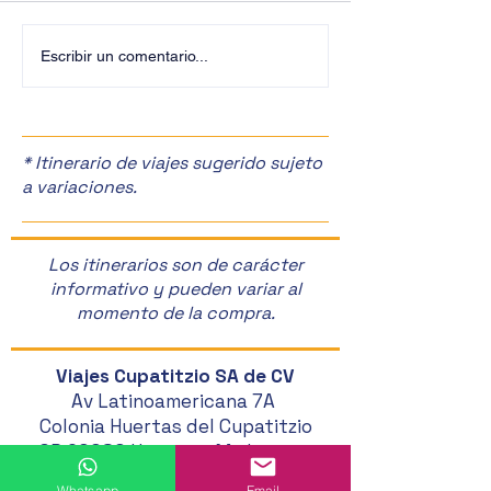
¡Últimos Lugares! ✈️
¡Disfruta de la F
Escribir un comentario...
Manzanas en Zac
🎉
* Itinerario de viajes sugerido sujeto
a variaciones.
Los itinerarios son de carácter
informativo y pueden variar al
momento de la compra.
Viajes Cupatitzio SA de CV
Av Latinoamericana 7A
Colonia Huertas del Cupatitzio
CP 60080 Uruapan, Michoacán
Whatsapp
Email