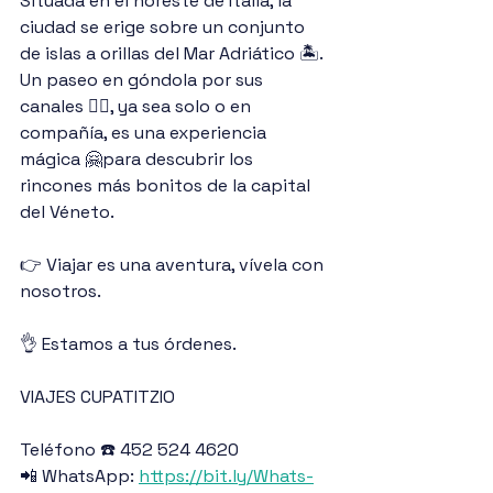
Situada en el noreste de Italia, la 
ciudad se erige sobre un conjunto 
de islas a orillas del Mar Adriático 🏝️. 
Un paseo en góndola por sus 
canales 🚣‍♂️, ya sea solo o en 
compañía, es una experiencia 
mágica 🤗para descubrir los 
rincones más bonitos de la capital 
del Véneto.
👉 Viajar es una aventura, vívela con 
nosotros.
👌 Estamos a tus órdenes.
VIAJES CUPATITZIO
Teléfono ☎️ 452 524 4620
📲 WhatsApp: 
https://bit.ly/Whats-