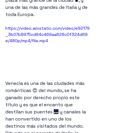
plaza más grande de la ciudad ⛲, y 
una de las más grandes de Italia y de 
toda Europa. 
https://video.wixstatic.com/video/e92179
_3b07b8975cd84c469aa628c0f324d69
e/480p/mp4/file.mp4
Venecia es una de las ciudades más 
románticas 😍 del mundo, se ha 
ganado por derecho propio este 
título y es que el encanto que 
destilan sus puentes 🌉 y canales la 
han convertido en uno de los 
destinos más visitados del mundo. 