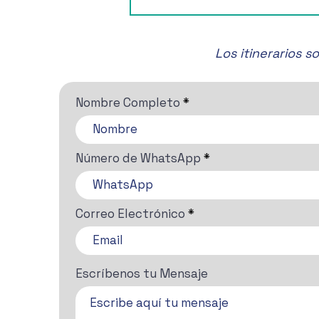
🎶✨ ¡No te pierdas el Festival
de Música de Cámara de
San Miguel de Allende! 🎶✨
Los itinerarios 
Nombre Completo
Número de WhatsApp
Correo Electrónico
Escríbenos tu Mensaje