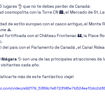
 5 lugares 👌 que no te debes perder de Canadá:
ad cosmopolita con la Torre CN 🏙, el Mercado de St. La
dad de estilo europeo con el casco antiguo, el Monte Re
ame ⛪️.
ad fortificada con el Château Frontenac 🏰, la Place Roy
c.
al del país con el Parlamento de Canadá , el Canal Ridea
l Niágara
 💦 son una de las principales atracciones de l
 visitantes cada año.
aticarte más de este fantástico viaje!
tatic.com/video/e92179_5369cfe6723145e7b524eef0dc2d