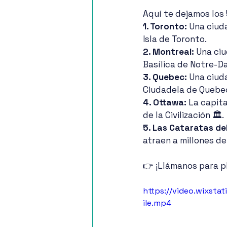
Aquí te dejamos los
1. Toronto:
 Una ciud
Isla de Toronto.
2. Montreal:
 Una ciu
Basílica de Notre-D
3. Quebec:
 Una ciud
Ciudadela de Quebe
4. Ottawa:
 La capit
de la Civilización 🏛.
5. Las Cataratas de
atraen a millones de
👉 ¡Llámanos para pl
https://video.wixs
ile.mp4