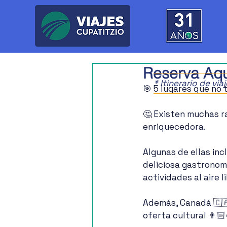
Reserva Aqu
* Itinerario de vi
🎯 5 lugares que no 
🤔 Existen muchas ra
enriquecedora.
Algunas de ellas incl
deliciosa gastronomí
actividades al aire li
Además, Canadá 🇨🇦
oferta cultural 👨🏻