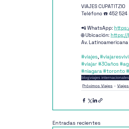
VIAJES CUPATITZIO
Teléfono ☎️ 452 524
📲 WhatsApp: 
https:
🌐 Ubicación: 
https:/
Av. Latinoamericana
#viajes
, 
#viajaresvivi
#viajar
#30años
#ag
#niagara
#toronto
blog
viajes internacionales
Próximos Viajes
Viajes
Entradas recientes