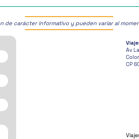
¡Disf
Manz
son de carácter informativo y pueden variar al mome
Viaje
Av L
Colon
CP 6
Viaj