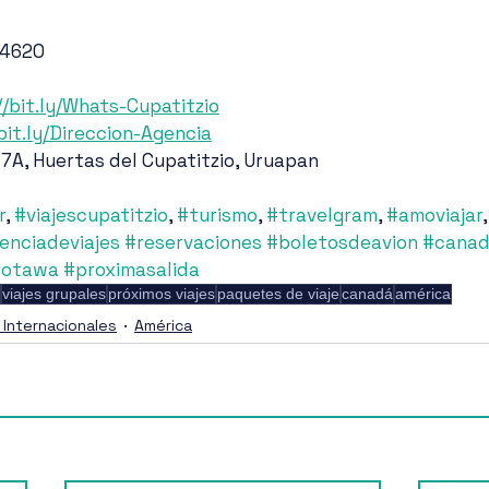
 4620
//bit.ly/Whats-Cupatitzio
/bit.ly/Direccion-Agencia
 7A, Huertas del Cupatitzio, Uruapan
r
, 
#viajescupatitzio
, 
#turismo
, 
#travelgram
, 
#amoviajar
,
enciadeviajes
#reservaciones
#boletosdeavion
#cana
#otawa
#proximasalida
viajes grupales
próximos viajes
paquetes de viaje
canadá
américa
 Internacionales
América