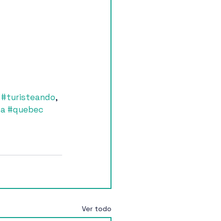
 
#turisteando
, 
da
#quebec
Ver todo