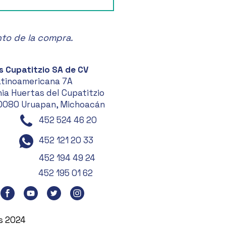
ruta de la Feria de las
anas en Zacatlán! 🍏🎉
nto de la compra.
s Cupatitzio SA de CV
atinoamericana 7A
ia Huertas del Cupatitzio
0080 Uruapan, Michoacán
452 524 46 20
452 121 20 33
452 194 49 24
452 195 01 62
es 2024