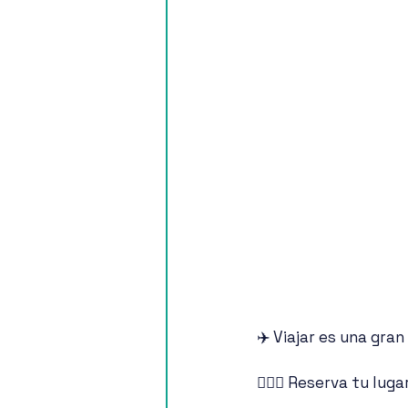
✈️ Viajar es una gran
🙋🏻‍♀️ Reserva tu lu