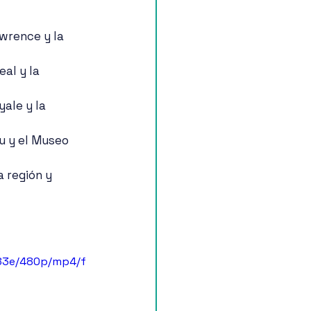
wrence y la 
al y la 
ale y la 
u y el Museo 
a región y 
383e/480p/mp4/f