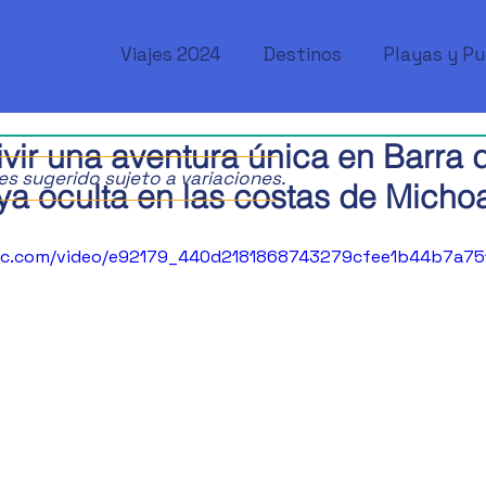
Viajes 2024
Destinos
Playas y P
 vivir una aventura única en Barra 
ajes sugerido sujeto a variaciones.
oya oculta en las costas de Micho
atic.com/video/e92179_440d2181868743279cfee1b44b7a75