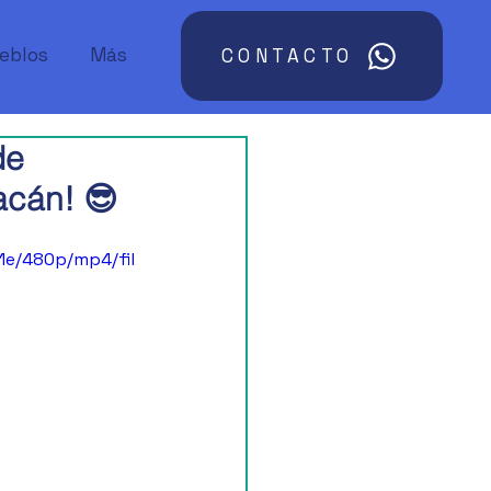
ueblos
Más
CONTACTO
de
acán! 😎
1e/480p/mp4/fil