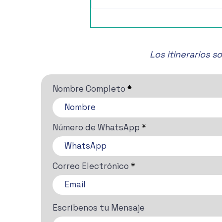
🎶✨ ¡No te pierdas el Festival
de Música de Cámara de
San Miguel de Allende! 🎶✨
Los itinerarios 
Nombre Completo
Número de WhatsApp
Correo Electrónico
Escríbenos tu Mensaje