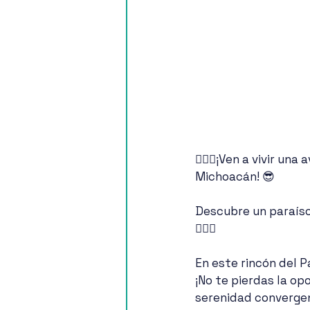
🙋🏻‍♀️¡Ven a vivir u
Michoacán! 😎 
Descubre un paraíso
🏄🏾‍♀️
En este rincón del Pa
¡No te pierdas la op
serenidad convergen 