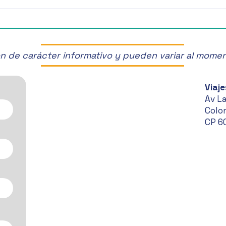
¡Últimos Lugares! ✈️
¡Disf
Manz
son de carácter informativo y pueden variar al mome
Viaje
Av L
Colon
CP 6