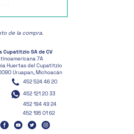
ruta de la Feria de las
anas en Zacatlán! 🍏🎉
nto de la compra.
s Cupatitzio SA de CV
atinoamericana 7A
ia Huertas del Cupatitzio
0080 Uruapan, Michoacán
452 524 46 20
452 121 20 33
452 194 49 24
452 195 01 62