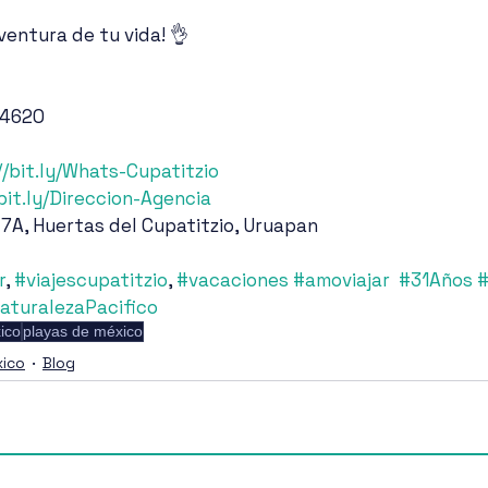
ventura de tu vida! 👌
 4620
//bit.ly/Whats-Cupatitzio
/bit.ly/Direccion-Agencia
 7A, Huertas del Cupatitzio, Uruapan
r
, 
#viajescupatitzio
, 
#vacaciones
#amoviajar
#31Años
#
aturalezaPacifico
ico
playas de méxico
ico
Blog