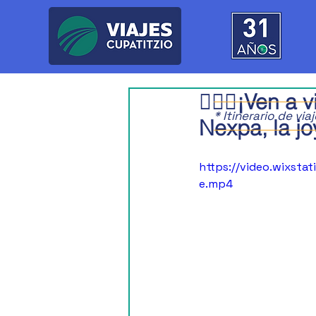
🙋🏻‍♀️¡Ven a
* Itinerario de vi
Nexpa, la j
https://video.wixst
e.mp4