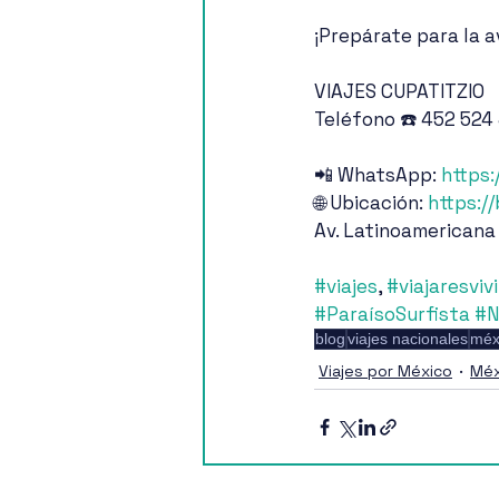
¡Prepárate para la a
VIAJES CUPATITZIO
Teléfono ☎️ 452 524
📲 WhatsApp: 
https:
🌐 Ubicación: 
https:/
Av. Latinoamericana
#viajes
, 
#viajaresvivi
#ParaísoSurfista
#N
blog
viajes nacionales
méx
Viajes por México
Méx