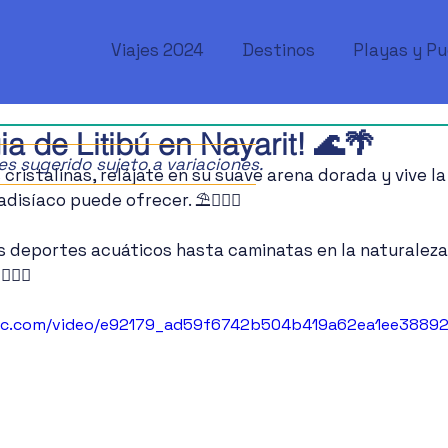
Viajes 2024
Destinos
Playas y P
ia de Litibú en Nayarit! 🌊🌴
ajes sugerido sujeto a variaciones.
ristalinas, relájate en su suave arena dorada y vive l
disíaco puede ofrecer. ⛱🧜🏻‍♀️
deportes acuáticos hasta caminatas en la naturaleza, 
🏻‍♀️
atic.com/video/e92179_ad59f6742b504b419a62ea1ee3889