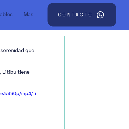
ueblos
Más
CONTACTO
a serenidad que 
Litibú tiene 
2e3/480p/mp4/fi