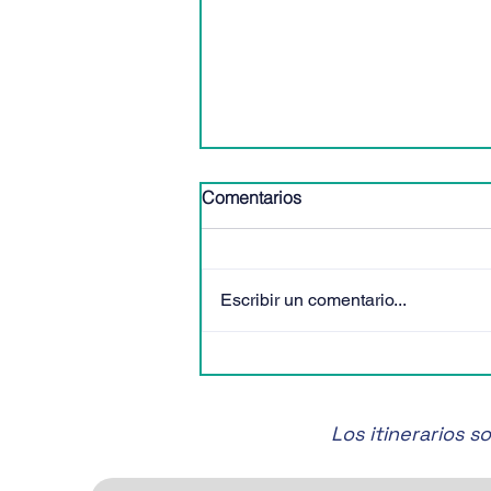
Comentarios
Escribir un comentario...
🎶✨ ¡No te pierdas el Festival
de Música de Cámara de
San Miguel de Allende! 🎶✨
Los itinerarios 