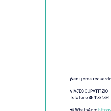
¡Ven y crea recuerdos
VIAJES CUPATITZIO
Teléfono ☎️ 452 524
📲 WhatsApp: 
https: