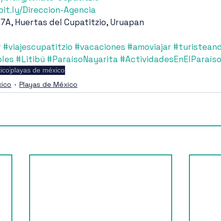
/bit.ly/Direccion-Agencia
 7A, Huertas del Cupatitzio, Uruapan
r
#viajescupatitzio
#vacaciones
#amoviajar
#turistean
bles
#Litibú
#ParaísoNayarita
#ActividadesEnElParaís
ico
playas de méxico
ico
Playas de México