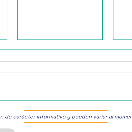
¡Disfruta de la Feria de las
¡Viv
Manzanas en Zacatlán! 🍏🎉
la F
Baja
son de carácter informativo y pueden variar al mome