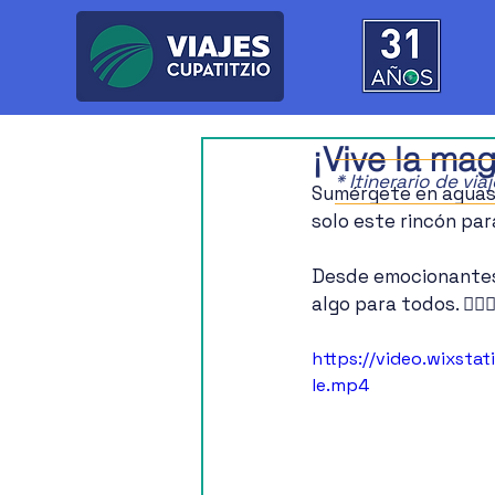
¡Vive la mag
* Itinerario de vi
Sumérgete en aguas c
solo este rincón para
Desde emocionantes 
algo para todos. 🏄🏾‍♀️🚶
https://video.wixst
le.mp4