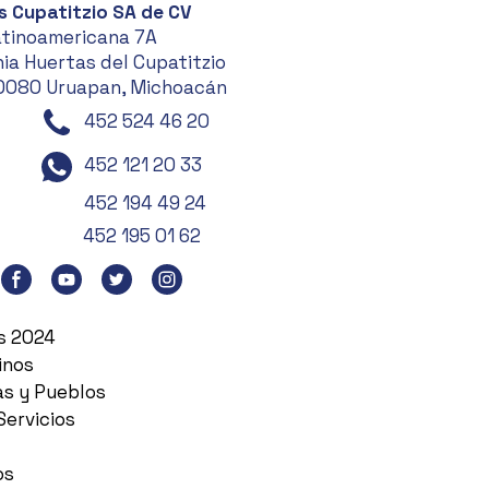
s Cupatitzio SA de CV
atinoamericana 7A
ia Huertas del Cupatitzio
0080 Uruapan, Michoacán
452 524 46 20
452 121 20 33
452 194 49 24
452 195 01 62
es 2024
inos
as y Pueblos
Servicios
os