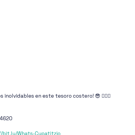
 inolvidables en este tesoro costero! 😎 🚣🏼‍♂️
 4620
//bit.ly/Whats-Cupatitzio