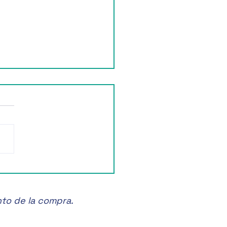
e la experiencia única de
iesta de la Vendimia en
 California! 🎊🍷
nto de la compra.