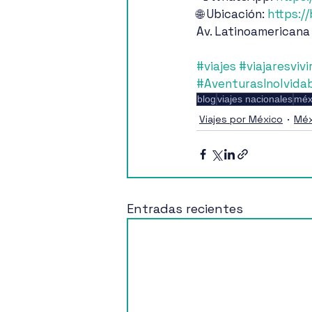
🌐 Ubicación: 
https:/
Av. Latinoamericana
#viajes
#viajaresvivi
#AventurasInolvida
blog
viajes nacionales
méx
Viajes por México
Méx
Entradas recientes