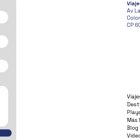
Viaje
Av L
Colon
CP 6
Viaj
Dest
Play
Más 
Blog
Vide