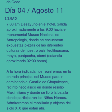
de Coco.
Día 04 / Agosto 11
CDMX
7:30 am Desayuno en el hotel. Salida
aproximadamente a las 9:00 hacia el
monumental Museo Nacional de
Antropología, donde se encuentran
expuestas piezas de las diferentes
culturas de nuestro país: teotihuacana,
maya, purépecha, otomí (estancia
aproximada 02:00 horas).
A la hora indicada nos reuniremos en la
entrada principal del Museo para ir
caminando al Castillo de Chapultepec,
recinto neoclásico en donde residió
Maximiliano y donde se libró la batalla
donde participaron los Niños Héroes.
Admiraremos el mobiliario y objetos del
siglo XIX que están ahí.