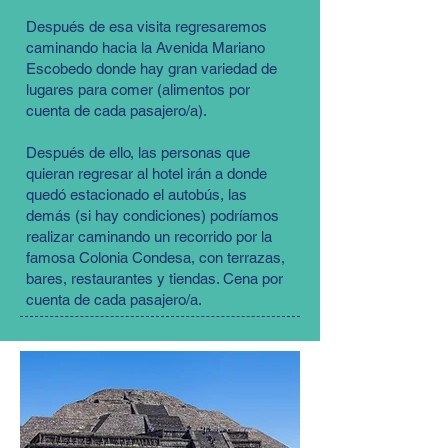
Después de esa visita regresaremos
caminando hacia la Avenida Mariano
Escobedo donde hay gran variedad de
lugares para comer (alimentos por
cuenta de cada pasajero/a).
Después de ello, las personas que
quieran regresar al hotel irán a donde
quedó estacionado el autobús, las
demás (si hay condiciones) podríamos
realizar caminando un recorrido por la
famosa Colonia Condesa, con terrazas,
bares, restaurantes y tiendas. Cena por
cuenta de cada pasajero/a.