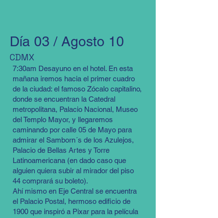
Día 03 / Agosto 10
CDMX
7:30am Desayuno en el hotel. En esta
mañana iremos hacia el primer cuadro
de la ciudad: el famoso Zócalo capitalino,
donde se encuentran la Catedral
metropolitana, Palacio Nacional, Museo
del Templo Mayor, y llegaremos
caminando por calle 05 de Mayo para
admirar el Samborn´s de los Azulejos,
Palacio de Bellas Artes y Torre
Latinoamericana (en dado caso que
alguien quiera subir al mirador del piso
44 comprará su boleto).
Ahí mismo en Eje Central se encuentra
el Palacio Postal, hermoso edificio de
1900 que inspiró a Pixar para la película