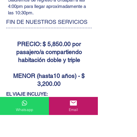
4:00pm para llegar aproximadamente a
las 10:30pm.
FIN DE NUESTROS SERVICIOS
PRECIO: $ 5,850.00 por
pasajero/a compartiendo
habitación doble y triple
MENOR (hasta10 años) - $
3,200.00
EL VIAJE INCLUYE:
- Transportación en Autobús Turístico con
A/A, baño; desde Uruapan hacia Ciudad de
Whatsapp
Email
México
- Tres noches de Alojamiento en hotel
céntrico categoría turista
- Cuatro desayunos y una comida