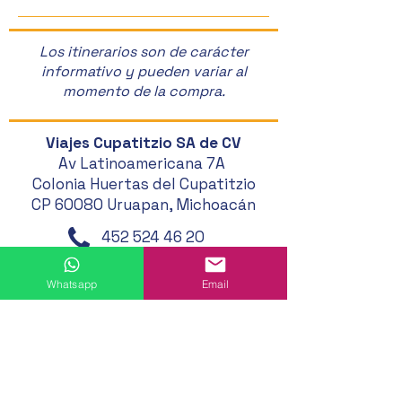
Los itinerarios son de carácter
informativo y pueden variar al
momento de la compra.
Viajes Cupatitzio SA de CV
Av Latinoamericana 7A
Colonia Huertas del Cupatitzio
CP 60080 Uruapan, Michoacán
452 524 46 20
452 121 20 33
Whatsapp
Email
452 194 49 24
452 195 01 62