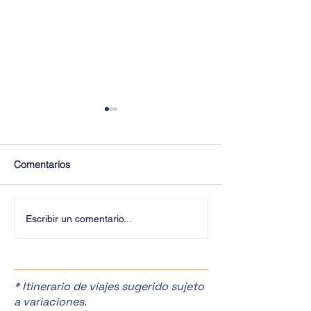
Comentarios
¡Últimos Lugares! ✈️
¡Disfruta de la F
Escribir un comentario...
Manzanas en Zac
🎉
* Itinerario de viajes sugerido sujeto
a variaciones.