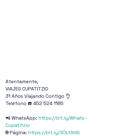
Atentamente,
VIAJES CUPATITZIO
31 Años Viajando Contigo 👌
Teléfono ☎️ 452 524 1185
📲 WhatsApp: 
https://bit.ly/Whats-
Cupatitzio
🌐 Página: 
https://bit.ly/3OLt8dG