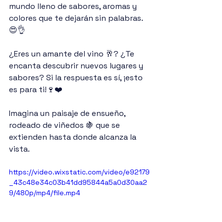
mundo lleno de sabores, aromas y 
colores que te dejarán sin palabras.
😍👌
¿Eres un amante del vino 🥂? ¿Te 
encanta descubrir nuevos lugares y 
sabores? Si la respuesta es sí, ¡esto 
es para ti!🍷❤️
Imagina un paisaje de ensueño, 
rodeado de viñedos 🍇 que se 
extienden hasta donde alcanza la 
vista.
https://video.wixstatic.com/video/e92179
_43c48e34c03b41dd95844a5a0d30aa2
9/480p/mp4/file.mp4