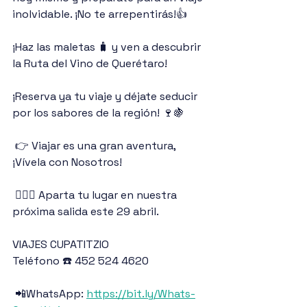
inolvidable. ¡No te arrepentirás!👍
¡Haz las maletas 🧳 y ven a descubrir 
la Ruta del Vino de Querétaro!
¡Reserva ya tu viaje y déjate seducir 
por los sabores de la región! 🍷🍇
 👉 Viajar es una gran aventura, 
¡Vívela con Nosotros!
 🙋🏽‍♂️ Aparta tu lugar en nuestra 
próxima salida este 29 abril.
VIAJES CUPATITZIO
Teléfono ☎️ 452 524 4620
 📲WhatsApp: 
https://bit.ly/Whats-