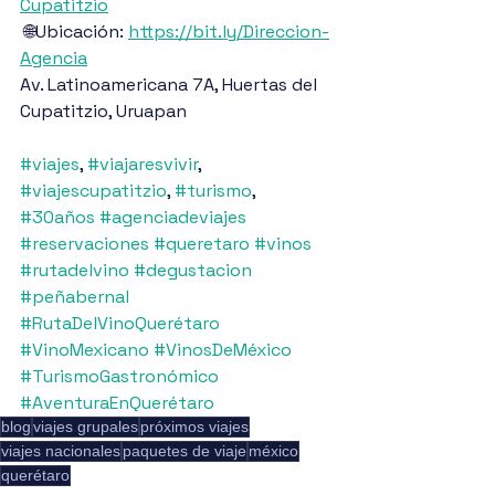
Cupatitzio
 🌐Ubicación: 
https://bit.ly/Direccion-
Agencia
Av. Latinoamericana 7A, Huertas del 
Cupatitzio, Uruapan
#viajes
, 
#viajaresvivir
, 
#viajescupatitzio
, 
#turismo
, 
#30años
#agenciadeviajes
#reservaciones
#queretaro
#vinos
#rutadelvino
#degustacion
#peñabernal
#RutaDelVinoQuerétaro
#VinoMexicano
#VinosDeMéxico
#TurismoGastronómico
#AventuraEnQuerétaro
blog
viajes grupales
próximos viajes
viajes nacionales
paquetes de viaje
méxico
querétaro