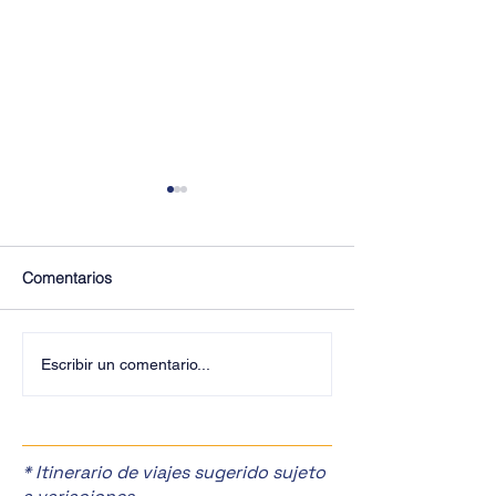
Comentarios
¡Últimos Lugares! ✈️
¡Disfruta de la F
Escribir un comentario...
Manzanas en Zac
🎉
* Itinerario de viajes sugerido sujeto