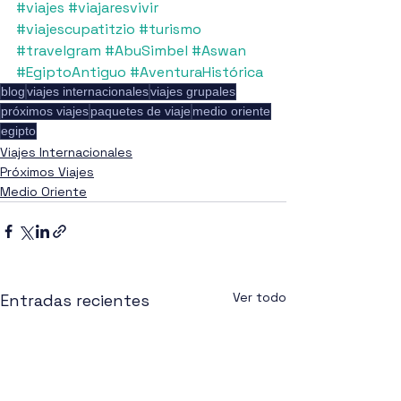
#viajes
#viajaresvivir
#viajescupatitzio
#turismo
#travelgram
#AbuSimbel
#Aswan
#EgiptoAntiguo
#AventuraHistórica
blog
viajes internacionales
viajes grupales
próximos viajes
paquetes de viaje
medio oriente
egipto
Viajes Internacionales
Próximos Viajes
Medio Oriente
Ver todo
Entradas recientes