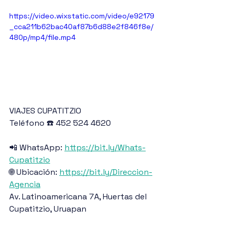
https://video.wixstatic.com/video/e92179
_cca211b62bac40af87b6d88e2f846f8e/
480p/mp4/file.mp4
VIAJES CUPATITZIO
Teléfono ☎️ 452 524 4620
📲 WhatsApp: 
https://bit.ly/Whats-
Cupatitzio
🌐 Ubicación: 
https://bit.ly/Direccion-
Agencia
Av. Latinoamericana 7A, Huertas del 
Cupatitzio, Uruapan