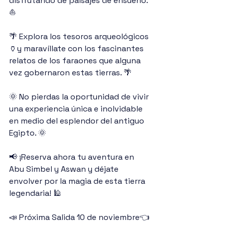
disfrutando de paisajes de ensueño. 
⛵️
🌴 Explora los tesoros arqueológicos 
🏺y maravíllate con los fascinantes 
relatos de los faraones que alguna 
vez gobernaron estas tierras. 🌴
🌞 No pierdas la oportunidad de vivir 
una experiencia única e inolvidable 
en medio del esplendor del antiguo 
Egipto. 🌞
📢 ¡Reserva ahora tu aventura en 
Abu Simbel y Aswan y déjate 
envolver por la magia de esta tierra 
legendaria! 🕌
📣 Próxima Salida 10 de noviembre👈