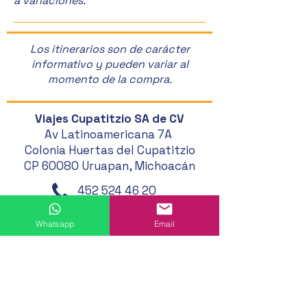
a variaciones.
Los itinerarios son de carácter
informativo y pueden variar al
momento de la compra.
Viajes Cupatitzio SA de CV
Av Latinoamericana 7A
Colonia Huertas del Cupatitzio
CP 60080 Uruapan, Michoacán
452 524 46 20
452 121 20 33
Whatsapp
Email
452 194 49 24
452 195 01 62