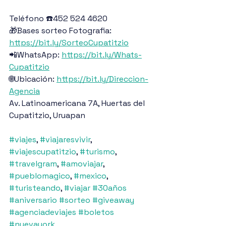
Teléfono ☎️452 524 4620
🎁Bases sorteo Fotografia: 
https://bit.ly/SorteoCupatitzio
📲WhatsApp: 
https://bit.ly/Whats-
Cupatitzio
🌐Ubicación: 
https://bit.ly/Direccion-
Agencia
Av. Latinoamericana 7A, Huertas del 
Cupatitzio, Uruapan
#viajes
, 
#viajaresvivir
, 
#viajescupatitzio
, 
#turismo
, 
#travelgram
, 
#amoviajar
, 
#pueblomagico
, 
#mexico
, 
#turisteando
, 
#viajar
#30años
#aniversario
#sorteo
#giveaway
#agenciadeviajes
#boletos
#nuevayork