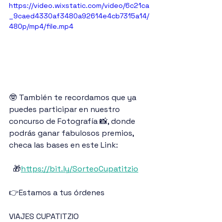
https://video.wixstatic.com/video/6c21ca
_9caed4330af3480a92614e4cb7315a14/
480p/mp4/file.mp4
🤓 También te recordamos que ya 
puedes participar en nuestro 
concurso de Fotografía 📸, donde 
podrás ganar fabulosos premios, 
checa las bases en este Link:
  🎁
https://bit.ly/SorteoCupatitzio
👉Estamos a tus órdenes
VIAJES CUPATITZIO