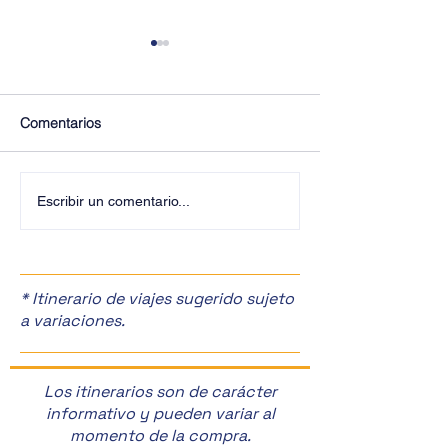
Comentarios
¡Últimos Lugares! ✈️
¡Disfruta de la F
Escribir un comentario...
Manzanas en Zac
🎉
* Itinerario de viajes sugerido sujeto
a variaciones.
Los itinerarios son de carácter
informativo y pueden variar al
momento de la compra.