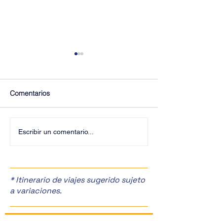
Comentarios
¡Últimos Lugares! ✈️
¡Disfruta de la F
Escribir un comentario...
Manzanas en Zac
🎉
* Itinerario de viajes sugerido sujeto
a variaciones.