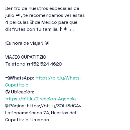
Dentro de nuestros especiales de 
julio 👑 , te recomendamos ver estas 
4 películas 🎬 de México para que 
disfrutes con tu familia 👨‍👩‍👦.
¡Es hora de viajar! 🤗
VIAJES CUPATITZIO
Teléfono ☎️452 524 4620
📲WhatsApp: 
https://bit.ly/Whats-
Cupatitzio
🌎 Ubicación: 
https://bit.ly/Direccion-Agencia
🌐 Página: https://bit.ly/3OLt8dGAv.
Latinoamericana 7A, Huertas del 
Cupatitzio, Uruapan