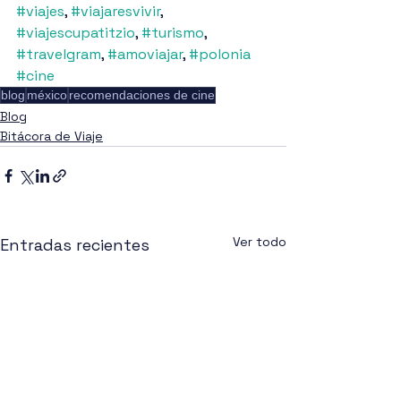
#viajes
, 
#viajaresvivir
, 
#viajescupatitzio
, 
#turismo
, 
#travelgram
, 
#amoviajar
, 
#polonia
#cine
blog
méxico
recomendaciones de cine
Blog
Bitácora de Viaje
Ver todo
Entradas recientes