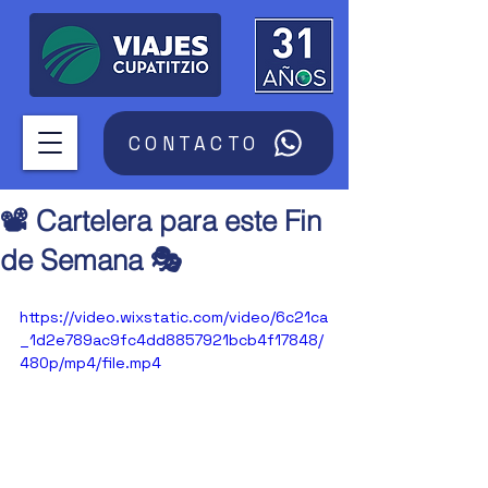
CONTACTO
📽️ Cartelera para este Fin
de Semana 🎭
https://video.wixstatic.com/video/6c21ca
_1d2e789ac9fc4dd8857921bcb4f17848/
480p/mp4/file.mp4