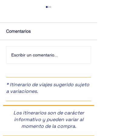
Comentarios
✈️Viajar a Hong Kong
Escribir un comentario...
📽️Cartelera para
de Semana🎭
* Itinerario de viajes sugerido sujeto
a variaciones.
Los itinerarios son de carácter
informativo y pueden variar al
momento de la compra.