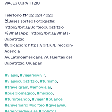
VIAJES CUPATITZIO
Teléfono ☎️452 524 4620
🎁Bases sorteo Fotografia: 
https://bit.ly/SorteoCupatitzio
📲WhatsApp: https://bit.ly/Whats-
Cupatitzio
🌐Ubicación: https://bit.ly/Direccion-
Agencia
Av. Latinoamericana 7A, Huertas del 
Cupatitzio, Uruapan
#viajes
, 
#viajaresvivir
, 
#viajescupatitzio
, 
#turismo
, 
#travelgram
, 
#amoviajar
, 
#pueblomagico
, 
#mexico
, 
#turisteando
, 
#viajar
#30años
#aniversario
#sorteo
#giveaway
#agenciadeviajes
#boletos