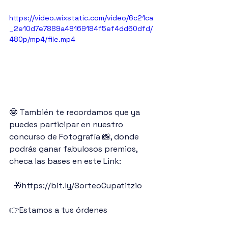
https://video.wixstatic.com/video/6c21ca
_2e10d7e7889a48169184f5ef4dd60dfd/
480p/mp4/file.mp4
🤓 También te recordamos que ya 
puedes participar en nuestro 
concurso de Fotografía 📸, donde 
podrás ganar fabulosos premios, 
checa las bases en este Link:
  🎁https://bit.ly/SorteoCupatitzio 
👉Estamos a tus órdenes