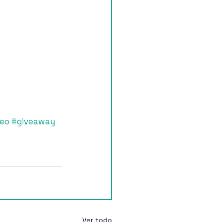
 
teo
#giveaway
Ver todo