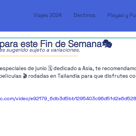
Viajes 2024
Destinos
Playas y P
a para este Fin de Semana🎭
ajes sugerido sujeto a variaciones.
speciales de junio 🗓️ dedicado a Asia, te recomendamo
elículas 🎬 rodadas en Tailandia para que disfrutes con
tatic.com/video/e92179_6db3d5bb1295403c96d5fd2e6d52