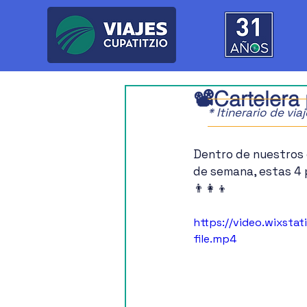
📽️Carteler
* Itinerario de vi
Dentro de nuestros e
de semana, estas 4 p
👨‍👩‍👦
https://video.wixs
file.mp4