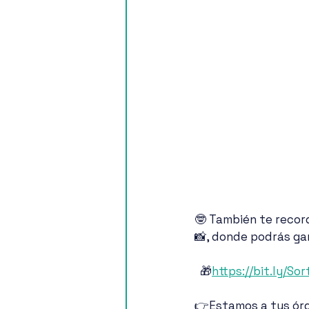
🤓 También te recor
📸, donde podrás ga
  🎁
https://bit.ly/So
👉Estamos a tus ór