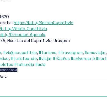
 4620
rafia: 
https://bit.ly/SorteoCupatitzio
//bit.ly/Whats-Cupatitzio
bit.ly/Direccion-Agencia
 7A, Huertas del Cupatitzio, Uruapan
r
, 
#viajescupatitzio
, 
#turismo
, 
#travelgram
, 
#amoviajar
,
xico
, 
#turisteando
, 
#viajar
#30años
#aniversario
#sor
oletos
#tailandia
#asia
ersario
asia
Asia