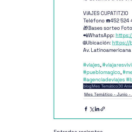
VIAJES CUPATITZIO
Teléfono ☎️452 524
🎁Bases sorteo Fotog
📲WhatsApp: 
https:
🌐Ubicación: 
https://
Av. Latinoamericana
#viajes
, 
#viajaresvivi
#pueblomagico
, 
#me
#agenciadeviajes
#b
blog
Mes Temático
30 Aniv
Mes Temático - Junio - 
Entradas recientes