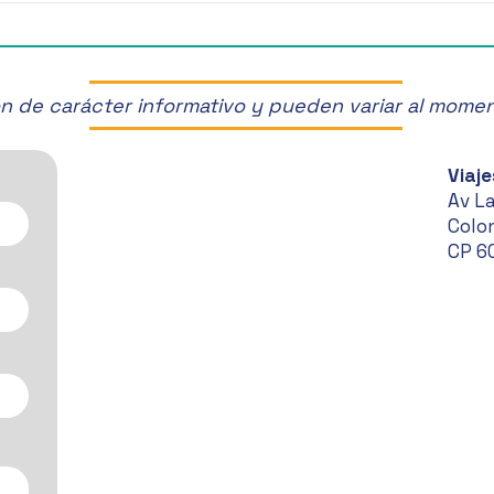
📽️C
Sem
son de carácter informativo y pueden variar al mome
Viaje
Av L
Colon
CP 6