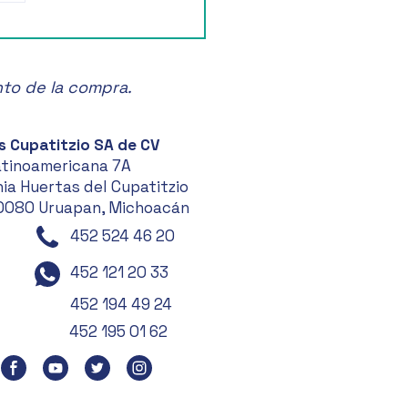
artelera para este Fin de
ana🎭
nto de la compra.
s Cupatitzio SA de CV
atinoamericana 7A
ia Huertas del Cupatitzio
0080 Uruapan, Michoacán
452 524 46 20
452 121 20 33
452 194 49 24
452 195 01 62