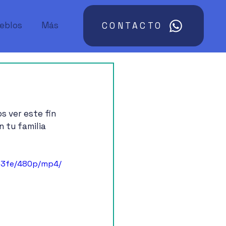
ueblos
Más
CONTACTO
s ver este fin 
 tu familia 
83fe/480p/mp4/