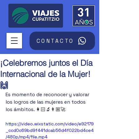
CONTACTO
¡Celebremos juntos el Día
Internacional de la Mujer!
🙌
Es momento de reconocer y valorar 
los logros de las mujeres en todos 
los ámbitos. 👩🏻‍🔬👨🏼‍🚀
https://video.wixstatic.com/video/e92179
_ccd0c69bd9f441dcab56d4f022bd4ce4
/480p/mp4/file.mp4