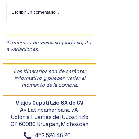
¡Últimos Lugares! ✈️
¡Disfruta de la F
Escribir un comentario...
Manzanas en Zac
🎉
* Itinerario de viajes sugerido sujeto
a variaciones.
Los itinerarios son de carácter
informativo y pueden variar al
momento de la compra.
Viajes Cupatitzio SA de CV
Av Latinoamericana 7A
Colonia Huertas del Cupatitzio
CP 60080 Uruapan, Michoacán
452 524 46 20