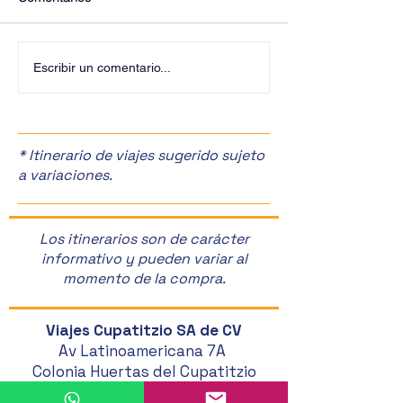
¡Últimos Lugares! ✈️
¡Disfruta de la F
Escribir un comentario...
Manzanas en Zac
🎉
* Itinerario de viajes sugerido sujeto
a variaciones.
Los itinerarios son de carácter
informativo y pueden variar al
momento de la compra.
Viajes Cupatitzio SA de CV
Av Latinoamericana 7A
Colonia Huertas del Cupatitzio
CP 60080 Uruapan, Michoacán