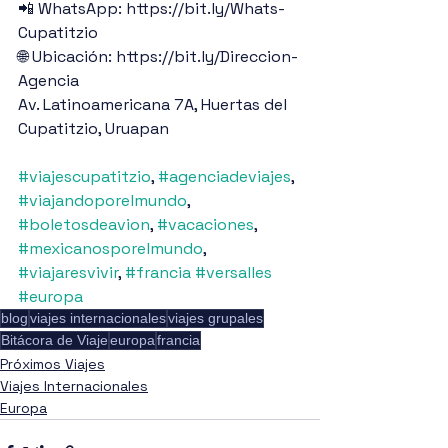
📲 WhatsApp: https://bit.ly/Whats-
Cupatitzio
🌐 Ubicación: https://bit.ly/Direccion-
Agencia
Av. Latinoamericana 7A, Huertas del 
Cupatitzio, Uruapan
#viajescupatitzio
, 
#agenciadeviajes
, 
#viajandoporelmundo
, 
#boletosdeavion
, 
#vacaciones
, 
#mexicanosporelmundo
, 
#viajaresvivir
, 
#francia
#versalles
#europa
blog
viajes internacionales
viajes grupales
Bitácora de Viaje
europa
francia
Próximos Viajes
Viajes Internacionales
Europa