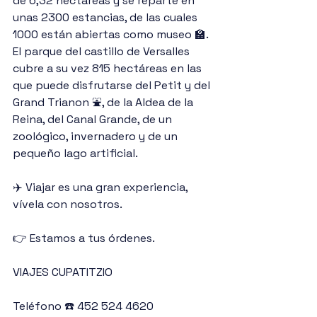
de 6,32 hectáreas y se reparte en 
unas 2300 estancias, de las cuales 
1000 están abiertas como museo 🏫. 
El parque del castillo de Versalles 
cubre a su vez 815 hectáreas en las 
que puede disfrutarse del Petit y del 
Grand Trianon ⛲, de la Aldea de la 
Reina, del Canal Grande, de un 
zoológico, invernadero y de un 
pequeño lago artificial. 
✈️ Viajar es una gran experiencia, 
vívela con nosotros.
👉 Estamos a tus órdenes.
VIAJES CUPATITZIO
Teléfono ☎️ 452 524 4620