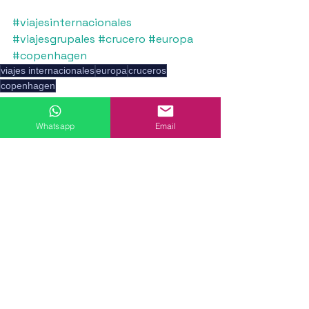
#viajesinternacionales
#viajesgrupales
#crucero
#europa
#copenhagen
viajes internacionales
europa
cruceros
copenhagen
Cruceros
Viajes Internacionales
Whatsapp
Email
Europa
Ver todo
Entradas recientes