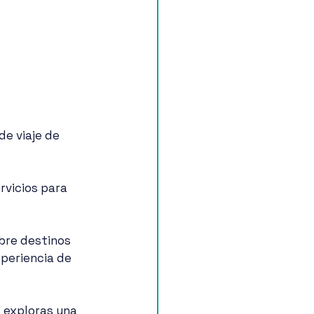
de viaje de 
vicios para 
bre destinos 
periencia de 
 exploras una 