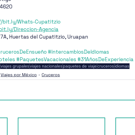
 4620
//bit.ly/Whats-Cupatitzio
/bit.ly/Direccion-Agencia
 7A, Huertas del Cupatitzio, Uruapan
rucerosDeEnsueño
#IntercambiosDeIdiomas
oteles
#PaquetesVacacionales
#31AñosDeExperiencia
viajes grupales
viajes nacionales
paquetes de viaje
cruceros
idiomas
Viajes por México
Cruceros