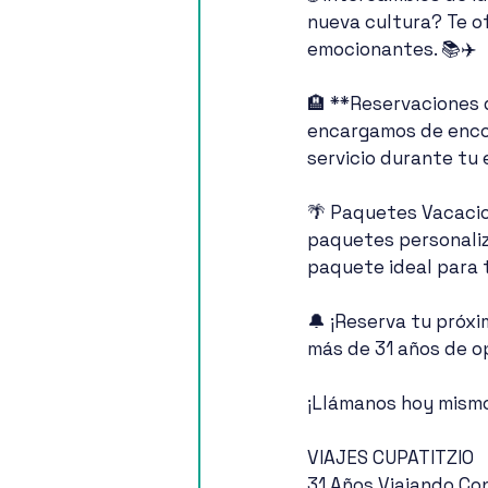
nueva cultura? Te o
emocionantes. 📚✈️
🏨 **Reservaciones 
encargamos de encon
servicio durante tu 
🌴 Paquetes Vacacion
paquetes personaliz
paquete ideal para ti
🔔 ¡Reserva tu próxi
más de 31 años de o
¡Llámanos hoy mismo
VIAJES CUPATITZIO
31 Años Viajando Co