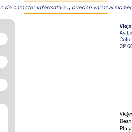
son de carácter informativo y pueden variar al mome
Viaje
Av L
Colon
CP 6
Viaj
Dest
Play