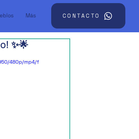
ueblos
Más
CONTACTO
io! ✨🌟
8950/480p/mp4/f