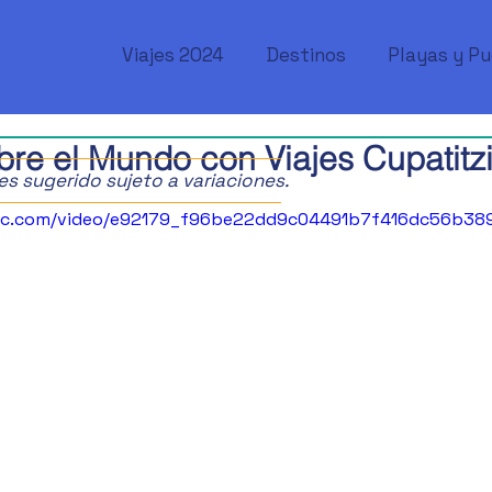
Viajes 2024
Destinos
Playas y P
re el Mundo con Viajes Cupatitz
ajes sugerido sujeto a variaciones.
tatic.com/video/e92179_f96be22dd9c04491b7f416dc56b3