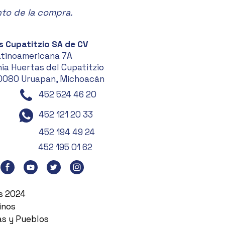
nto de la compra.
s Cupatitzio SA de CV
atinoamericana 7A
ia Huertas del Cupatitzio
0080 Uruapan, Michoacán
452 524 46 20
452 121 20 33
452 194 49 24
452 195 01 62
es 2024
inos
as y Pueblos