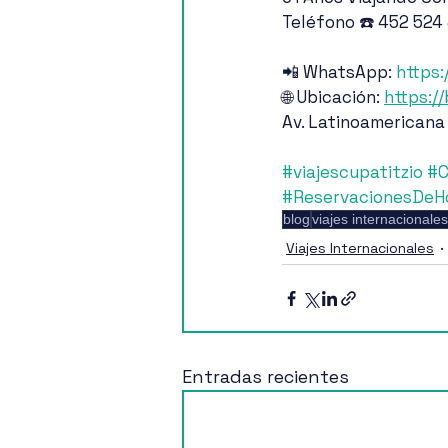
Teléfono ☎️ 452 524
📲 WhatsApp: 
https:
🌐 Ubicación: 
https:/
Av. Latinoamericana
#viajescupatitzio
#C
#ReservacionesDeH
blog
viajes internacionales
Viajes Internacionales
Entradas recientes