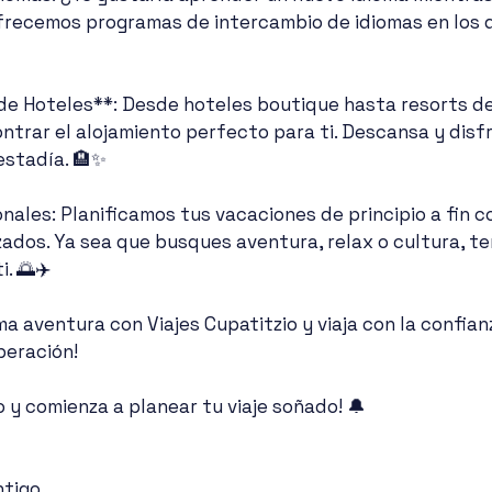
frecemos programas de intercambio de idiomas en los 
de Hoteles**: Desde hoteles boutique hasta resorts de 
trar el alojamiento perfecto para ti. Descansa y disfr
estadía. 🏨✨
ales: Planificamos tus vacaciones de principio a fin c
ados. Ya sea que busques aventura, relax o cultura, te
. 🌅✈️
ma aventura con Viajes Cupatitzio y viaja con la confia
peración! 
 y comienza a planear tu viaje soñado! 🔔
ntigo