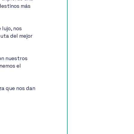
destinos más 
lujo, nos 
uta del mejor 
on nuestros 
nemos el 
nza que nos dan 