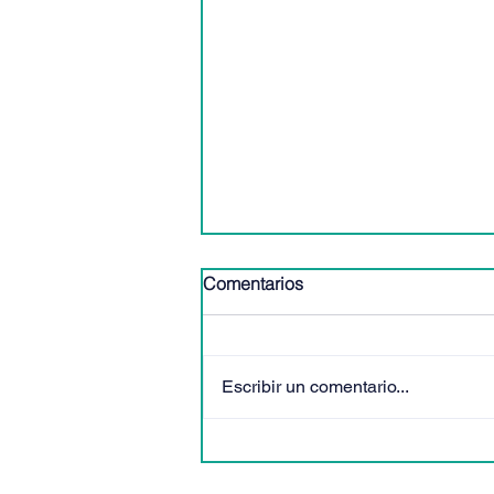
Comentarios
Escribir un comentario...
🎶✨ ¡No te pierdas el Festival
de Música de Cámara de