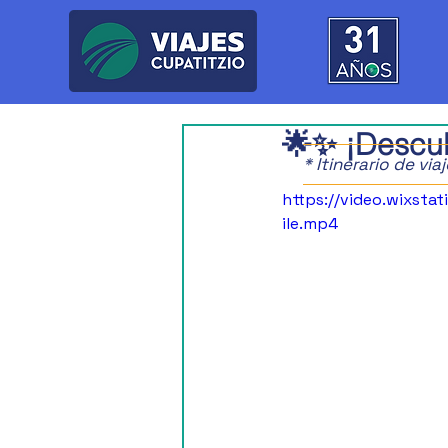
🌟✨ ¡Descub
* Itinerario de vi
https://video.wixs
ile.mp4