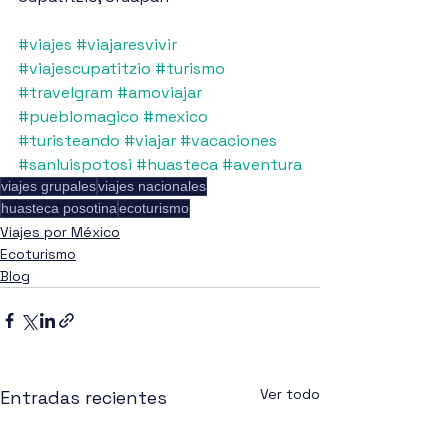
#viajes
#viajaresvivir
#viajescupatitzio
#turismo
#travelgram
#amoviajar
#pueblomagico
#mexico
#turisteando
#viajar
#vacaciones
#sanluispotosi
#huasteca
#aventura
viajes grupales
viajes nacionales
huasteca posotina
ecoturismo
Viajes por México
Ecoturismo
Blog
Ver todo
Entradas recientes