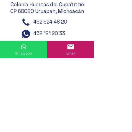
Colonia Huertas del Cupatitzio
CP 60080 Uruapan, Michoacán
452 524 46 20
452 121 20 33
452 194 49 24
452 195 01 62
Whatsapp
Email