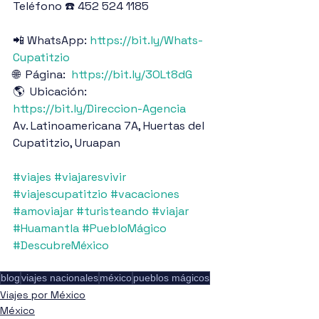
Teléfono ☎️ 452 524 1185
📲 WhatsApp: 
https://bit.ly/Whats-
Cupatitzio
🌐  Página:  
https://bit.ly/3OLt8dG
🌎  Ubicación: 
https://bit.ly/Direccion-Agencia
Av. Latinoamericana 7A, Huertas del 
Cupatitzio, Uruapan
#viajes
#viajaresvivir
#viajescupatitzio
#vacaciones
#amoviajar
#turisteando
#viajar
#Huamantla
#PuebloMágico
#DescubreMéxico
blog
viajes nacionales
méxico
pueblos mágicos
Viajes por México
México