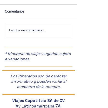
Comentarios
¡Últimos Lugares! ✈️
¡Disfruta de la F
Escribir un comentario...
Manzanas en Zac
🎉
* Itinerario de viajes sugerido sujeto
a variaciones.
Los itinerarios son de carácter
informativo y pueden variar al
momento de la compra.
Viajes Cupatitzio SA de CV
Av Latinoamericana 7A