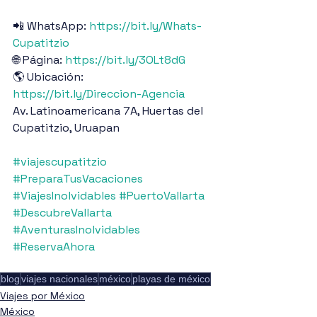
📲 WhatsApp: 
https://bit.ly/Whats-
Cupatitzio
🌐 Página: 
https://bit.ly/3OLt8dG
🌎 Ubicación: 
https://bit.ly/Direccion-Agencia
Av. Latinoamericana 7A, Huertas del 
Cupatitzio, Uruapan
#viajescupatitzio
#PreparaTusVacaciones
#ViajesInolvidables
#PuertoVallarta
#DescubreVallarta
#AventurasInolvidables
#ReservaAhora
blog
viajes nacionales
méxico
playas de méxico
Viajes por México
México