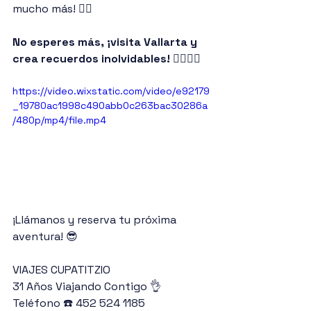
mucho más! 🚵‍♂️
No esperes más, ¡visita Vallarta y 
crea recuerdos inolvidables! 🏄🏽‍♂️🎉
https://video.wixstatic.com/video/e92179
_19780ac1998c490abb0c263bac30286a
/480p/mp4/file.mp4
¡Llámanos y reserva tu próxima 
aventura! 😎
VIAJES CUPATITZIO
31 Años Viajando Contigo 👌
Teléfono ☎️ 452 524 1185