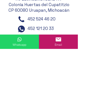
Colonia Huertas del Cupatitzio
CP 60080 Uruapan, Michoacán
452 524 46 20
452 121 20 33
452 194 49 24
452 195 01 62
Whatsapp
Email