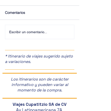
Comentarios
¡Últimos Lugares! ✈️
¡Disfruta de la F
Escribir un comentario...
Manzanas en Zac
🎉
* Itinerario de viajes sugerido sujeto
a variaciones.
Los itinerarios son de carácter
informativo y pueden variar al
momento de la compra.
Viajes Cupatitzio SA de CV
Av Latinoamericana 7A