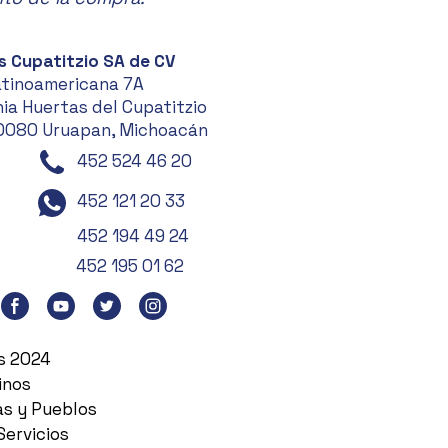
s Cupatitzio SA de CV
atinoamericana 7A
ia Huertas del Cupatitzio
0080 Uruapan, Michoacán
452 524 46 20
452 121 20 33
452 194 49 24
452 195 01 62
es 2024
inos
as y Pueblos
Servicios