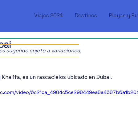
Viajes 2024
Destinos
Playas y P
bai
ajes sugerido sujeto a variaciones.
j Khalifa, es un rascacielos ubicado en Dubai.
atic.com/video/6c21ca_4984c5ce298449ea8a4687b6a1b20