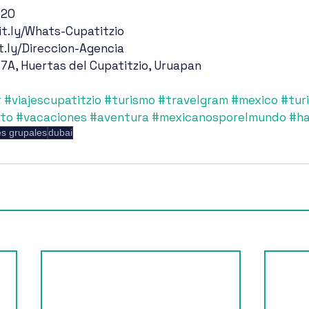
620
it.ly/Whats-Cupatitzio
it.ly/Direccion-Agencia
 7A, Huertas del Cupatitzio, Uruapan
r
#viajescupatitzio
#turismo
#travelgram
#mexico
#tur
pto
#vacaciones
#aventura
#mexicanosporelmundo
#h
es grupales
dubai