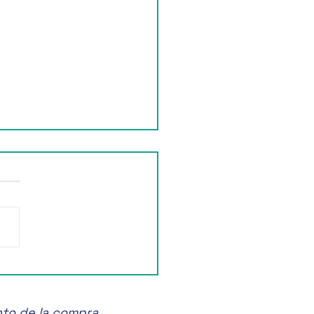
ruta de la Feria de las
anas en Zacatlán! 🍏🎉
nto de la compra.