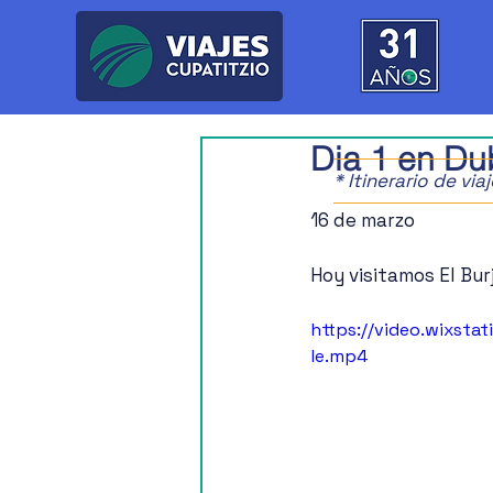
Dia 1 en Du
* Itinerario de vi
16 de marzo
Hoy visitamos El Bur
https://video.wixst
le.mp4