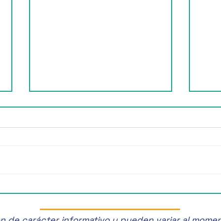
¡Últimos Lugares! ✈️
¡Disf
Manz
son de carácter informativo y pueden variar al mome