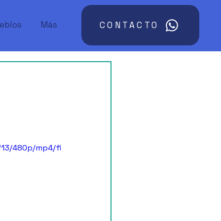
ueblos
Más
CONTACTO
f13/480p/mp4/fi