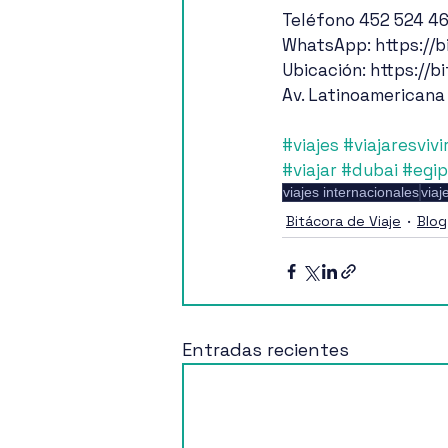
Teléfono 452 524 4
WhatsApp: https://b
Ubicación: https://b
Av. Latinoamericana
#viajes
#viajaresvivi
#viajar
#dubai
#egi
viajes internacionales
viaj
Bitácora de Viaje
Blog
Entradas recientes