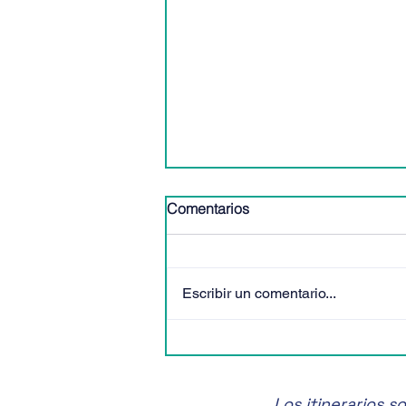
Comentarios
Escribir un comentario...
🎶✨ ¡No te pierdas el Festival
de Música de Cámara de
San Miguel de Allende! 🎶✨
Los itinerarios 