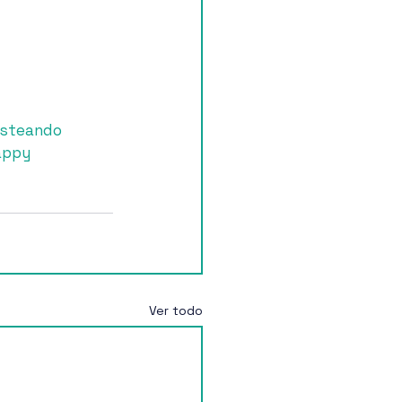
isteando
appy
Ver todo