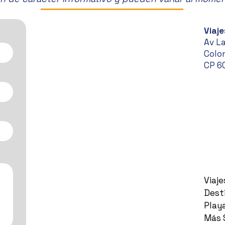
Viaje
Av L
Colon
CP 6
Viaj
Dest
Play
Más 