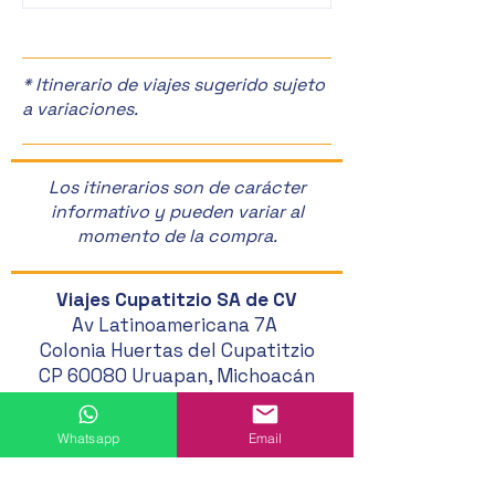
Manzanas en Zac
🎉
* Itinerario de viajes sugerido sujeto
a variaciones.
Los itinerarios son de carácter
informativo y pueden variar al
momento de la compra.
Viajes Cupatitzio SA de CV
Av Latinoamericana 7A
Colonia Huertas del Cupatitzio
CP 60080 Uruapan, Michoacán
452 524 46 20
Whatsapp
Email
452 121 20 33