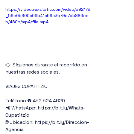
https://video.wixstatic.com/video/e92179
_59e05900c06b41c69c3579d75b886ee
b/480p/mp4/file.mp4
👉 Síguenos durante el recorrido en 
nuestras redes sociales.
VIAJES CUPATITZIO
Teléfono ☎️ 452 524 4620
📲 WhatsApp: https://bit.ly/Whats-
Cupatitzio
🌐 Ubicación: https://bit.ly/Direccion-
Agencia