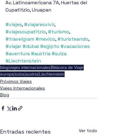
Av. Latinoamericana 7A, Huertas del 
Cupatitzio, Uruapan
#viajes
, 
#viajaresvivir
, 
#viajescupatitzio
, 
#turismo
, 
#travelgram
#mexico
, 
#turisteando
, 
#viajar
#dubai
#egipto
#vacaciones
#aventura
#austria
#suiza
#Liechtenstein
blog
viajes internacionales
Bitácora de Viaje
europa
suiza
austria
Liechtenstein
Próximos Viajes
Viajes Internacionales
Blog
Ver todo
Entradas recientes