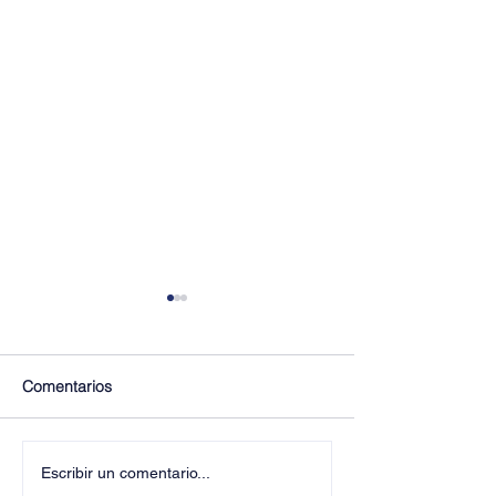
Comentarios
¡Últimos Lugares! ✈️
¡Disfruta de la F
Escribir un comentario...