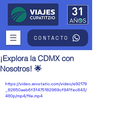
CONTACTO
¡Explora la CDMX con
Nosotros! 🌟
https://video.wixstatic.com/video/e92179
_82650aeb6f3f475182969cf941fec843/
480p/mp4/file.mp4