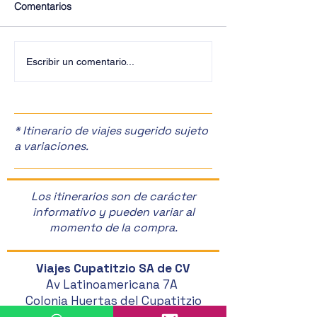
Comentarios
¡Últimos Lugares! ✈️
¡Disfruta de la F
Escribir un comentario...
Manzanas en Zac
🎉
* Itinerario de viajes sugerido sujeto
a variaciones.
Los itinerarios son de carácter
informativo y pueden variar al
momento de la compra.
Viajes Cupatitzio SA de CV
Av Latinoamericana 7A
Colonia Huertas del Cupatitzio