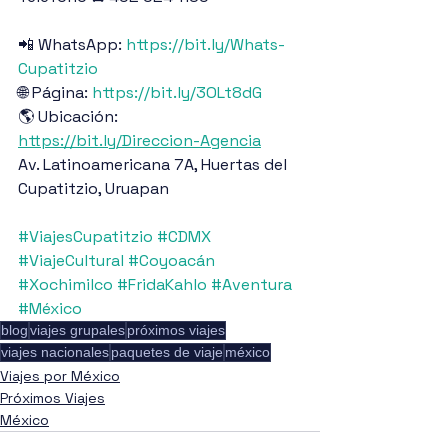
📲 WhatsApp: 
https://bit.ly/Whats-
Cupatitzio
🌐 Página: 
https://bit.ly/3OLt8dG
🌎 Ubicación: 
https://bit.ly/Direccion-Agencia
Av. Latinoamericana 7A, Huertas del 
Cupatitzio, Uruapan
#ViajesCupatitzio
#CDMX
#ViajeCultural
#Coyoacán
#Xochimilco
#FridaKahlo
#Aventura
#México
blog
viajes grupales
próximos viajes
viajes nacionales
paquetes de viaje
méxico
Viajes por México
Próximos Viajes
México