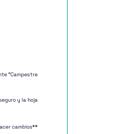
nte “Campestre 
eguro y la hoja 
hacer cambios**