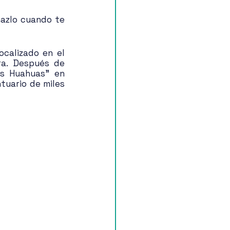
hazlo cuando te 
calizado en el 
ra. Después de 
s Huahuas” en 
uario de miles 