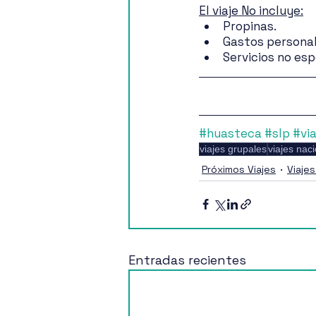
El viaje No incluye:
Propinas.
Gastos personal
Servicios no esp
#huasteca
#slp
#vi
viajes grupales
viajes nac
Próximos Viajes
Viaje
Entradas recientes