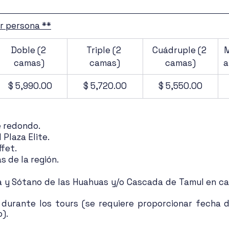
or persona **
Doble (2 
Triple (2 
Cuádruple (2 
M
camas)
camas)
camas)
a
 $ 5,990.00
$ 5,720.00
$ 5,550.00
 redondo. 
Plaza Elite.
fet.
s de la región.
tla y Sótano de las Huahuas y/o Cascada de Tamul en can
 durante los tours (se requiere proporcionar fecha d
o).