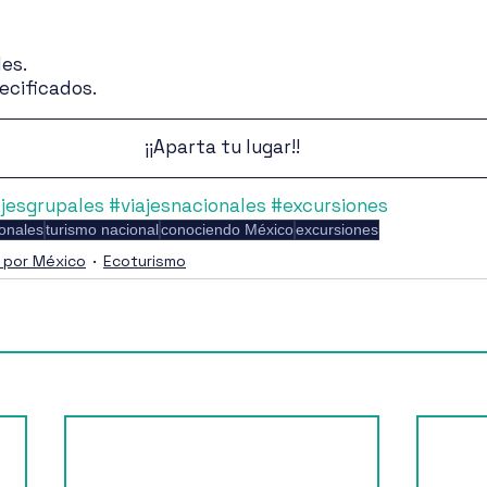
es.
ecificados.
¡¡Aparta tu lugar!!
ajesgrupales
#viajesnacionales
#excursiones
ionales
turismo nacional
conociendo México
excursiones
s por México
Ecoturismo