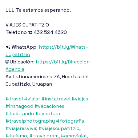
🙋🏽‍♂️ Te estamos esperando.
VIAJES CUPATITZIO
Teléfono ☎️ 452 524 4620
📲 WhatsApp: 
https://bit.ly/Whats-
Cupatitzio
🌐 Ubicación: 
https://bit.ly/Direccion-
Agencia
Av. Latinoamericana 7A, Huertas del 
Cupatitzio, Uruapan
#travel
#viajar
#instatravel
#viajes
#instagood
#vacaciones
#turistando
#aventura
#travelphotography
#fotografia
#viajaresvivir
, 
#viajescupatitzio
, 
#turismo
, 
#travelgram
, 
#amoviajar
, 