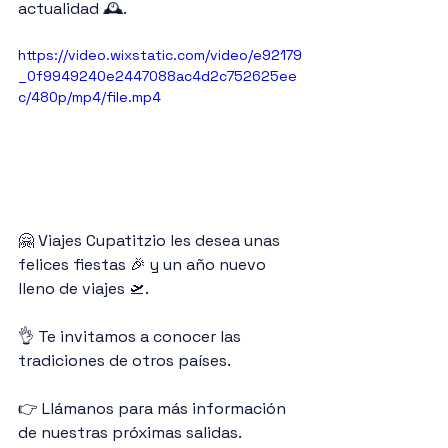
actualidad 🕰.
https://video.wixstatic.com/video/e92179
_0f9949240e2447088ac4d2c752625ee
c/480p/mp4/file.mp4
🤗 Viajes Cupatitzio les desea unas 
felices fiestas 🎉 y un año nuevo 
lleno de viajes 🛫.
👌 Te invitamos a conocer las 
tradiciones de otros países.
👉 Llámanos para más información 
de nuestras próximas salidas.