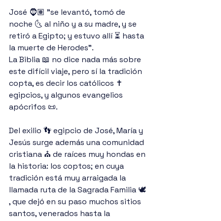
José 🧔🏽 "se levantó, tomó de 
noche 🌜 al niño y a su madre, y se 
retiró a Egipto; y estuvo allí ⏳ hasta 
la muerte de Herodes".
La Biblia 📖 no dice nada más sobre 
este difícil viaje, pero sí la tradición 
copta, es decir los católicos ✝️ 
egipcios, y algunos evangelios 
apócrifos 📜.
Del exilio 👣 egipcio de José, María y 
Jesús surge además una comunidad 
cristiana ⛪️ de raíces muy hondas en 
la historia: los coptos; en cuya 
tradición está muy arraigada la 
llamada ruta de la Sagrada Familia 🕊 
, que dejó en su paso muchos sitios 
santos, venerados hasta la 