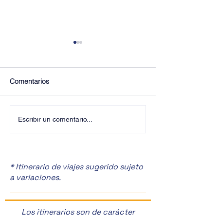
Comentarios
¡Últimos Lugares! ✈️
¡Disfruta de la F
Escribir un comentario...
Manzanas en Zac
🎉
* Itinerario de viajes sugerido sujeto
a variaciones.
Los itinerarios son de carácter