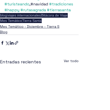
#turisteando
,#navidad 
#tradiciones
#happy
#rutasagrada
#tierrasanta
blog
viajes internacionales
Bitácora de Viaje
Mes Temático
Tierra Santa
Mes Temático - Diciembre - Tierra S
Blog
Ver todo
Entradas recientes