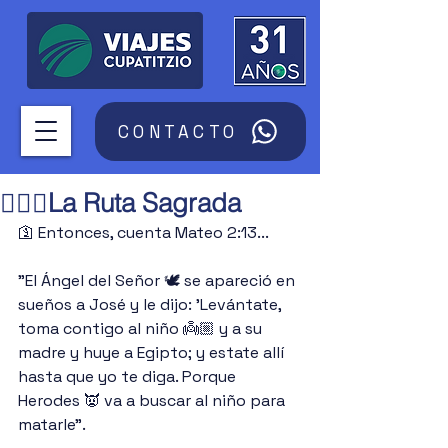
CONTACTO
🚶🏽‍♂️La Ruta Sagrada
🛐 Entonces, cuenta Mateo 2:13...
"El Ángel del Señor 🕊 se apareció en 
sueños a José y le dijo: 'Levántate, 
toma contigo al niño 👼🏼 y a su 
madre y huye a Egipto; y estate allí 
hasta que yo te diga. Porque 
Herodes 👿 va a buscar al niño para 
matarle".