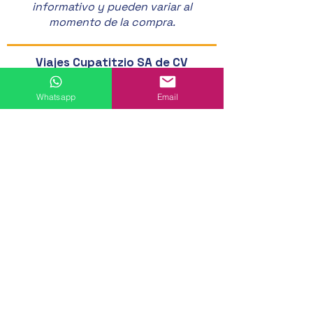
informativo y pueden variar al
momento de la compra.
Viajes Cupatitzio SA de CV
Av Latinoamericana 7A
Colonia Huertas del Cupatitzio
Whatsapp
Email
CP 60080 Uruapan, Michoacán
452 524 46 20
452 121 20 33
452 194 49 24
452 195 01 62