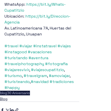
WhatsApp: 
https://bit.ly/Whats-
Cupatitzio
Ubicación: 
https://bit.ly/Direccion-
Agencia
Av. Latinoamericana 7A, Huertas del 
Cupatitzio, Uruapan
#travel
#viajar
#instatravel
#viajes
#instagood
#vacaciones
#turistando
#aventura
#travelphotography
#fotografia
#viajaresvivir
, 
#viajescupatitzio
, 
#turismo
, 
#travelgram
, 
#amoviajar
, 
#turisteando
,
#navidad
#tradiciones
#happy
blog
30 Aniversario
Blog