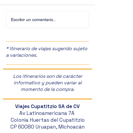
¡Últimos Lugares! ✈️
¡Disfruta de la F
Escribir un comentario...
Manzanas en Zac
🎉
* Itinerario de viajes sugerido sujeto
a variaciones.
Los itinerarios son de carácter
informativo y pueden variar al
momento de la compra.
Viajes Cupatitzio SA de CV
Av Latinoamericana 7A
Colonia Huertas del Cupatitzio
CP 60080 Uruapan, Michoacán