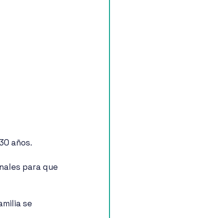
0 años.  
onales para que 
milia se 