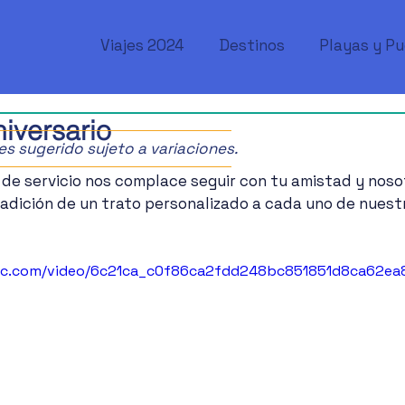
Viajes 2024
Destinos
Playas y P
iversario
ajes sugerido sujeto a variaciones.
de servicio nos complace seguir con tu amistad y noso
adición de un trato personalizado a cada uno de nuestr
atic.com/video/6c21ca_c0f86ca2fdd248bc851851d8ca62ea