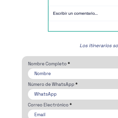
Escribir un comentario...
🎶✨ ¡No te pierdas el Festival
de Música de Cámara de
San Miguel de Allende! 🎶✨
Los itinerarios 
Nombre Completo
Número de WhatsApp
Correo Electrónico