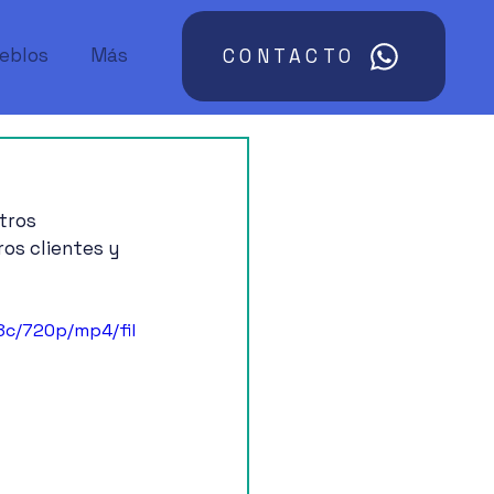
ueblos
Más
CONTACTO
tros 
os clientes y 
8c/720p/mp4/fil