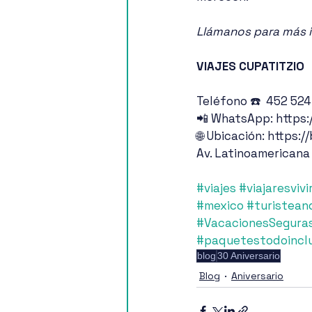
Llámanos para más i
VIAJES CUPATITZIO
Teléfono ☎️  452 52
📲 WhatsApp: https:
🌐 Ubicación: https:/
Av. Latinoamericana
#viajes
#viajaresvivi
#mexico
#turistean
#VacacionesSegura
#paquetestodoincl
blog
30 Aniversario
Blog
Aniversario