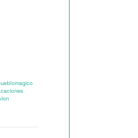
ueblomagico
acaciones
vion