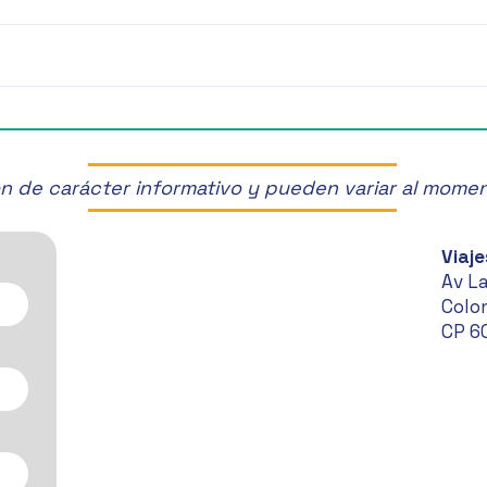
¡Últimos Lugares! ✈️
¡Disf
Manz
son de carácter informativo y pueden variar al mome
Viaje
Av L
Colon
CP 6