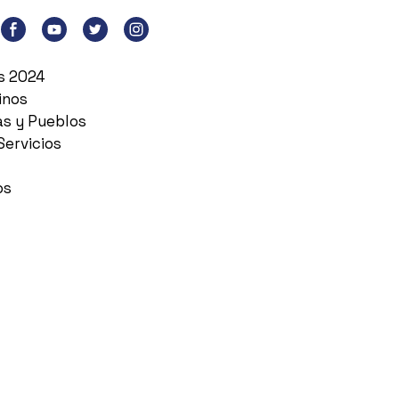
es 2024
inos
as y Pueblos
Servicios
os