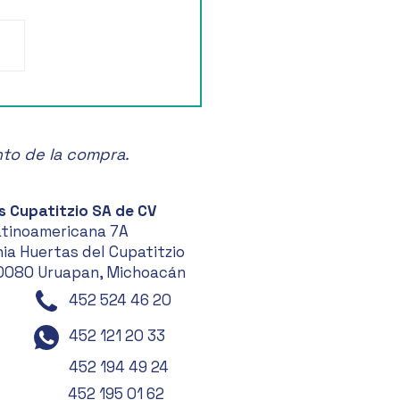
ruta de la Feria de las
anas en Zacatlán! 🍏🎉
nto de la compra.
s Cupatitzio SA de CV
atinoamericana 7A
ia Huertas del Cupatitzio
0080 Uruapan, Michoacán
452 524 46 20
452 121 20 33
452 194 49 24
452 195 01 62