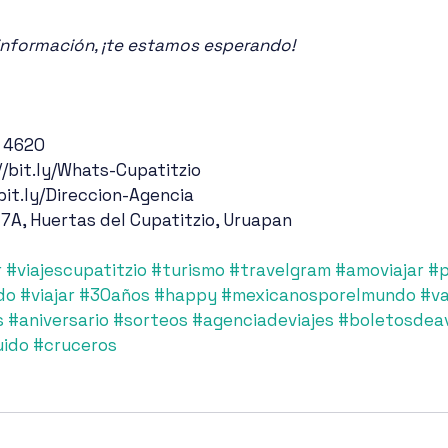
nformación, ¡te estamos esperando!
4 4620
//bit.ly/Whats-Cupatitzio
/bit.ly/Direccion-Agencia 
 7A, Huertas del Cupatitzio, Uruapan
r
#viajescupatitzio
#turismo
#travelgram
#amoviajar
#p
do
#viajar
#30años
#happy
#mexicanosporelmundo
#v
s
#aniversario
#sorteos
#agenciadeviajes
#boletosdea
uido
#cruceros