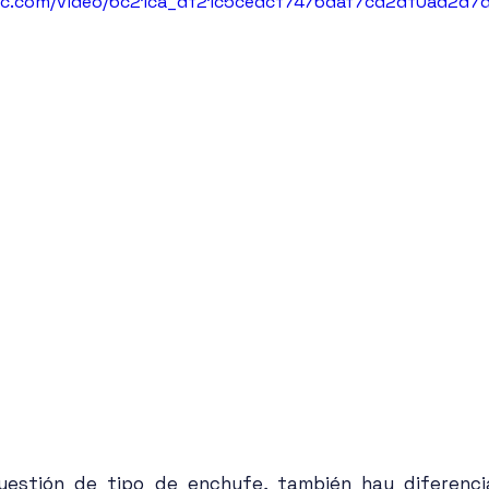
atic.com/video/6c21ca_df21c5cedcf7476daf7cd2df0ad2d7
estión de tipo de enchufe, también hay diferencias