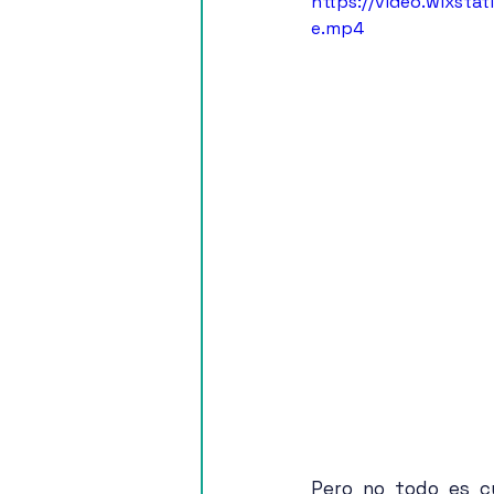
https://video.wixst
e.mp4
Pero no todo es cu