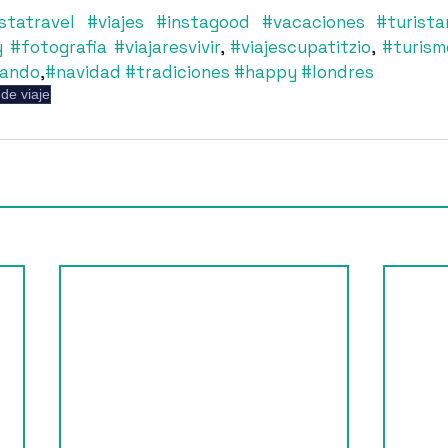
statravel
#viajes
#instagood
#vacaciones
#turist
y
#fotografia
#viajaresvivir
, 
#viajescupatitzio
, 
#turism
eando
,
#navidad
#tradiciones
#happy
#londres
de viaje