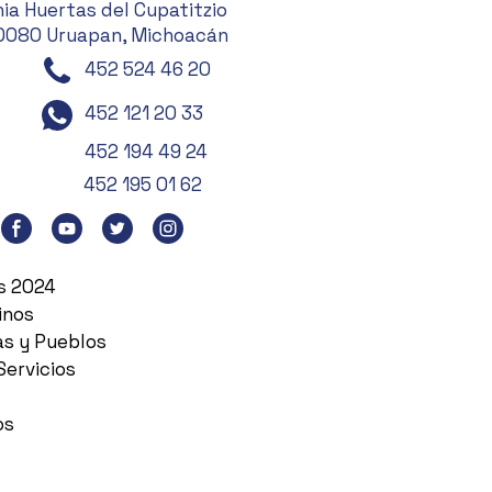
ia Huertas del Cupatitzio
0080 Uruapan, Michoacán
452 524 46 20
452 121 20 33
452 194 49 24
452 195 01 62
es 2024
inos
as y Pueblos
Servicios
os