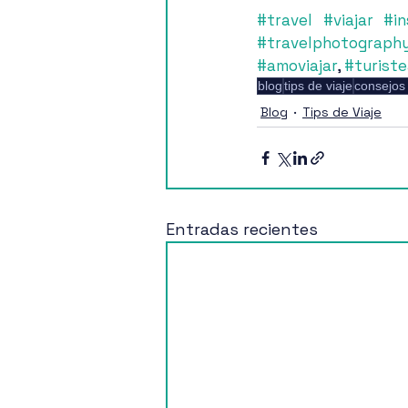
#travel
#viajar
#in
#travelphotograph
#amoviajar
, 
#turist
blog
tips de viaje
consejos 
Blog
Tips de Viaje
Entradas recientes