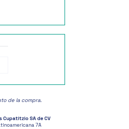
ruta de la Feria de las
anas en Zacatlán! 🍏🎉
nto de la compra.
s Cupatitzio SA de CV
atinoamericana 7A