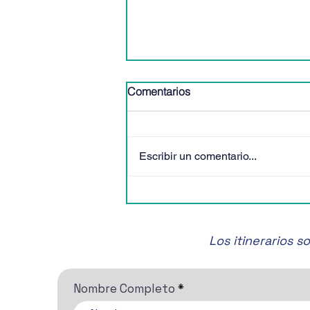
Comentarios
Escribir un comentario...
🎶✨ ¡No te pierdas el Festival
de Música de Cámara de
San Miguel de Allende! 🎶✨
Los itinerarios 
Nombre Completo