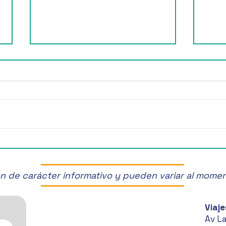
¡Últimos Lugares! ✈️
¡Disf
Manz
son de carácter informativo y pueden variar al mome
Viaje
Av L