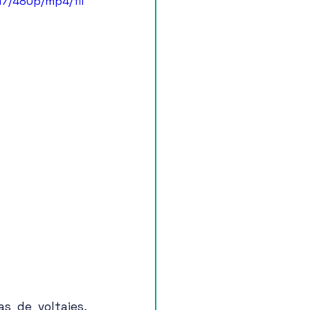
d7/480p/mp4/fil
 de voltajes, 