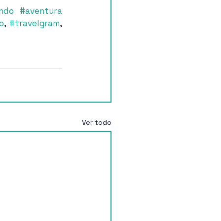
ando
#aventura
o
, 
#travelgram
, 
Ver todo