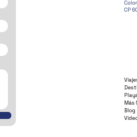
Colon
CP 6
Viaj
Dest
Play
Más 
Blog
Vide